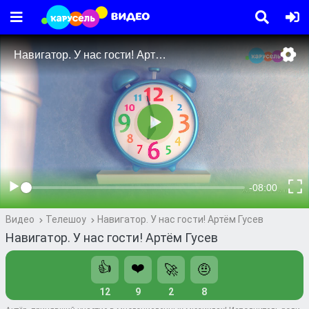
Видео
Телешоу
Навигатор. У нас гости! Артём Гусев
Навигатор. У нас гости! Артём Гусев
👍
❤️
🚀
🤨
12
9
2
8