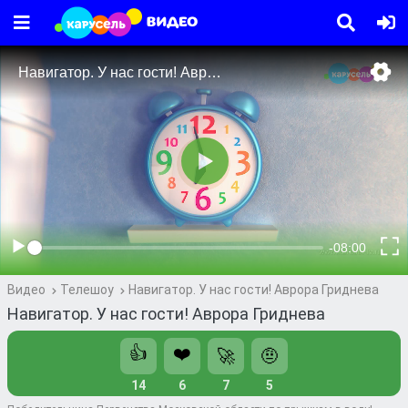
Видео
Телешоу
Навигатор. У нас гости! Аврора Гриднева
Навигатор. У нас гости! Аврора Гриднева
👍
❤️
🚀
🤨
14
6
7
5