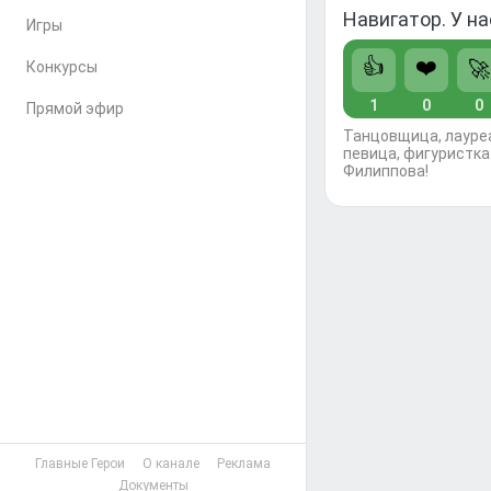
Навигатор. У н
Игры
👍
❤️
🚀
Конкурсы
1
0
0
Прямой эфир
Танцовщица, лауре
певица, фигуристка
Филиппова!
Главные Герои
О канале
Реклама
Документы