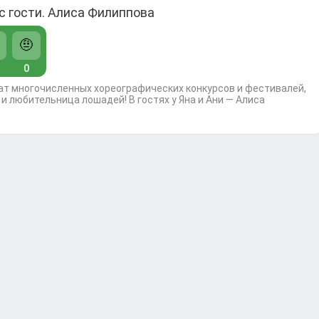
ас гости. Алиса Филиппова
🤨
0
ат многочисленных хореографических конкурсов и фестивалей,
 и любительница лошадей! В гостях у Яна и Ани — Алиса