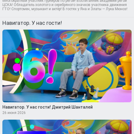
Многократный участник турниров по регби! Воспитанник академии регби
ЦСКА! Обладатель золотого и серебряного значков участника движения
ГТО! Спортсмен, музыкант и актёр! В гостях у Яна и Златы — Лука Мюноз!
Навигатор. У нас гости!
Навигатор. У нас гости! Дмитрий Шанталей
26 июня 2026