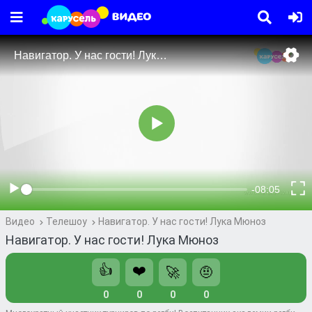
Видео
Телешоу
Навигатор. У нас гости! Лука Мюноз
Навигатор. У нас гости! Лука Мюноз
👍
❤️
🚀
🤨
0
0
0
0