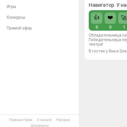
Навигатор. У н
Игры
👍
❤️
🚀
Конкурсы
0
0
1
Прямой эфир
Обладательница се
Победительница пе
театра!
В гостях у Яна и З
Главные Герои
О канале
Реклама
Документы