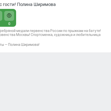
ас гости! Полина Ширимова
🤨
0
ребряной медали первенства России по прыжкам на батуте!
рвенства Москвы! Спортсменка, художница и любительница
латы — Полина Ширимова!