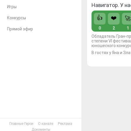
Навигатор. У на
Игры
👍
❤️
🚀
Конкурсы
0
2
1
Прямой эфир
Обладатель Гран-пр
степени VI фестивал
юношеского конкурс
В гостях у Яна и Зл
Главные Герои
О канале
Реклама
Документы