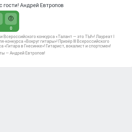
с гости! Андрей Евтропов
🤨
0
и Всероссийского конкурса «Талант — это ТЫ!»! Лауреат I
я-конкурса «Вокруг гитары»! Призёр III Всероссийского
а «Гитара в Гнесинке»! Гитарист, вокалист и спортсмен!
аты — Андрей Евтропов!