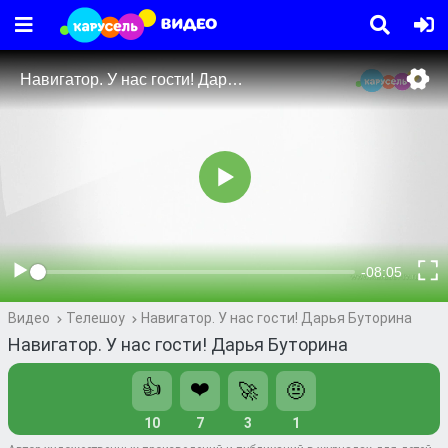
Видео
Телешоу
Навигатор. У нас гости! Дарья Буторина
Навигатор. У нас гости! Дарья Буторина
👍
❤️
🚀
🤨
10
7
3
1