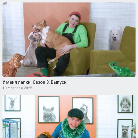
У меня лапки. Сезон 3. Выпуск 1
10 февраля 2025