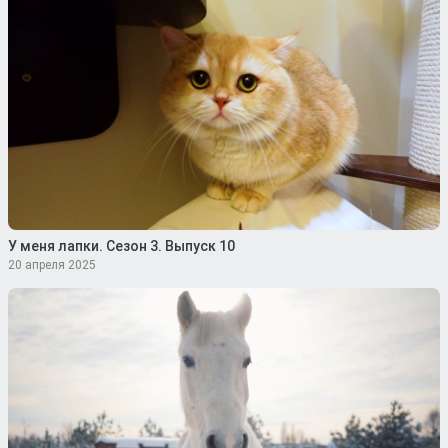
У меня лапки. Сезон 3. Выпуск 10
20 апреля 2025