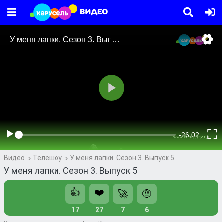
Видео
Телешоу
У меня лапки. Сезон 3. Выпуск 5
У меня лапки. Сезон 3. Выпуск 5
👍
❤️
🚀
🤨
17
27
7
6