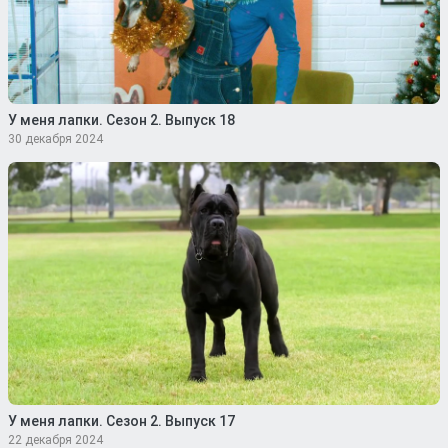
У меня лапки. Сезон 2. Выпуск 18
30 декабря 2024
У меня лапки. Сезон 2. Выпуск 17
22 декабря 2024