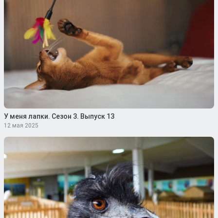
У меня лапки. Сезон 3. Выпуск 13
12 мая 2025