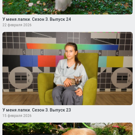
У меня лапки. Сезон 3. Выпуск 24
22 февраля 2026
У меня лапки. Сезон 3. Выпуск 23
15 февраля 2026