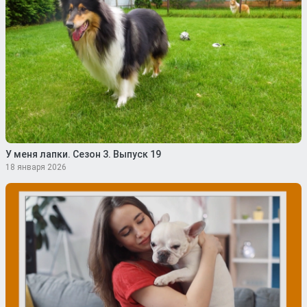
У меня лапки. Сезон 3. Выпуск 19
18 января 2026