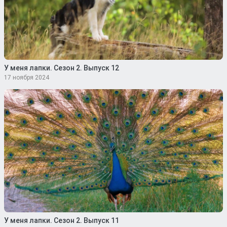
У меня лапки. Сезон 2. Выпуск 12
17 ноября 2024
У меня лапки. Сезон 2. Выпуск 11