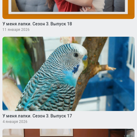
У меня лапки. Сезон 3. Выпуск 18
11 января 2026
У меня лапки. Сезон 3. Выпуск 17
4 января 2026