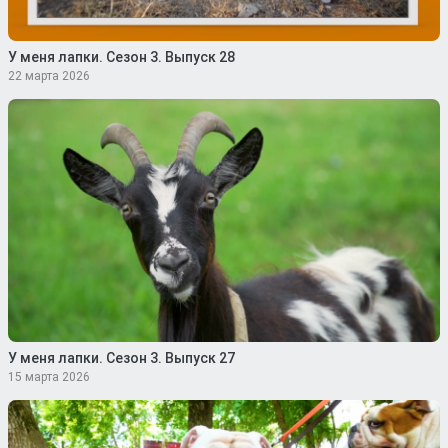
У меня лапки. Сезон 3. Выпуск 28
22 марта 2026
У меня лапки. Сезон 3. Выпуск 27
15 марта 2026