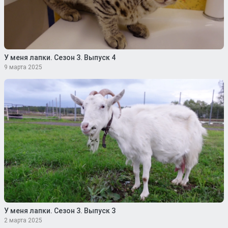
У меня лапки. Сезон 3. Выпуск 4
9 марта 2025
У меня лапки. Сезон 3. Выпуск 3
2 марта 2025