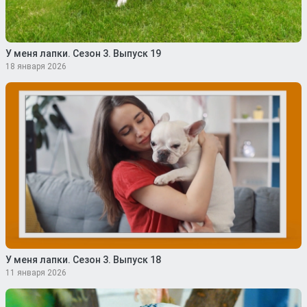
У меня лапки. Сезон 3. Выпуск 19
18 января 2026
У меня лапки. Сезон 3. Выпуск 18
11 января 2026