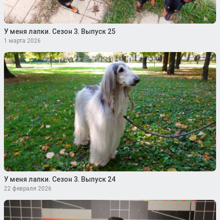
У меня лапки. Сезон 3. Выпуск 25
1 марта 2026
У меня лапки. Сезон 3. Выпуск 24
22 февраля 2026