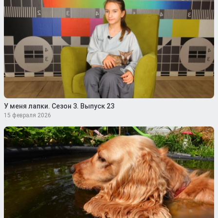
У меня лапки. Сезон 3. Выпуск 23
15 февраля 2026