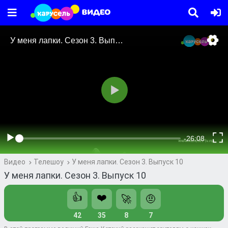
Видео
Телешоу
У меня лапки. Сезон 3. Выпуск 10
У меня лапки. Сезон 3. Выпуск 10
👍
❤️
🚀
🤨
42
35
8
7