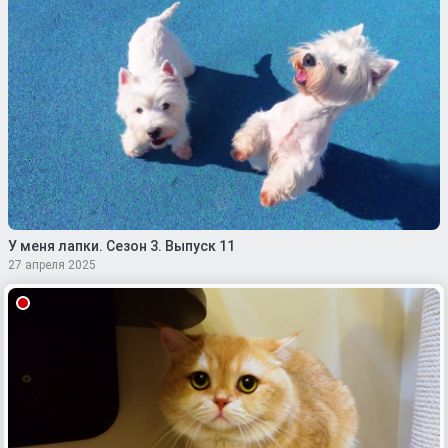
У меня лапки. Сезон 3. Выпуск 11
27 апреля 2025