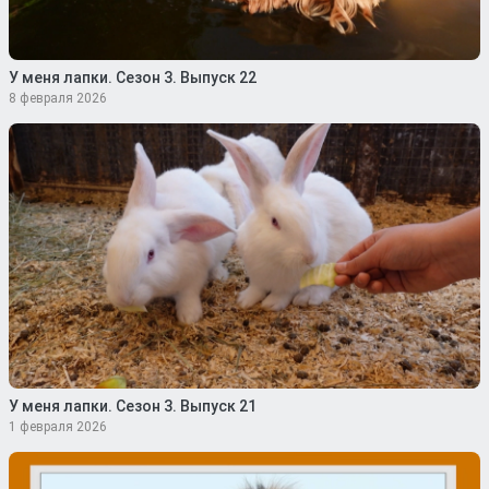
У меня лапки. Сезон 3. Выпуск 22
8 февраля 2026
У меня лапки. Сезон 3. Выпуск 21
1 февраля 2026