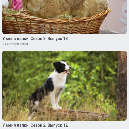
У меня лапки. Сезон 2. Выпуск 13
24 ноября 2024
У меня лапки. Сезон 2. Выпуск 12