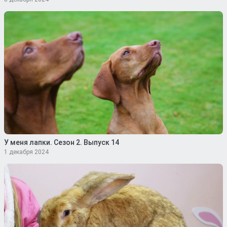
У меня лапки. Сезон 2. Выпуск 14
1 декабря 2024