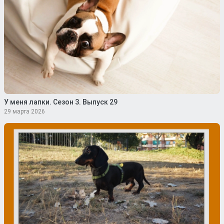
У меня лапки. Сезон 3. Выпуск 29
29 марта 2026