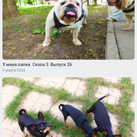
У меня лапки. Сезон 3. Выпуск 26
9 марта 2026