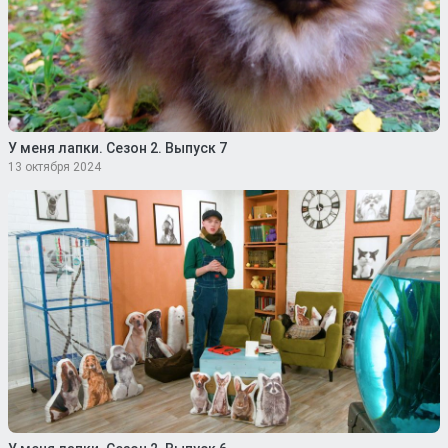
У меня лапки. Сезон 2. Выпуск 7
13 октября 2024