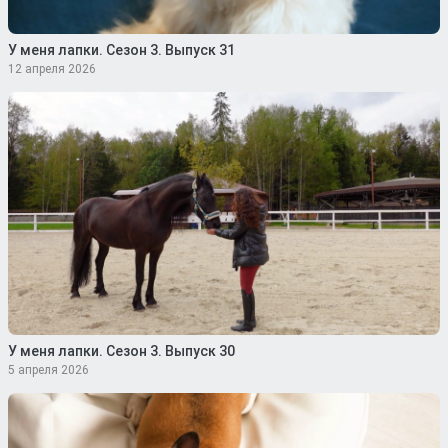
У меня лапки. Сезон 3. Выпуск 31
12 апреля 2026
У меня лапки. Сезон 3. Выпуск 30
5 апреля 2026