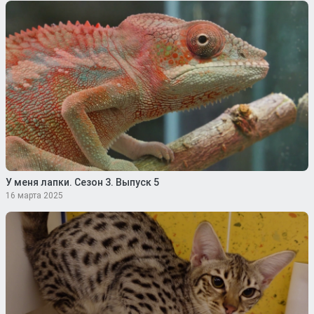
У меня лапки. Сезон 3. Выпуск 5
16 марта 2025