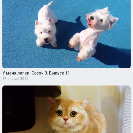
У меня лапки. Сезон 3. Выпуск 11
27 апреля 2025