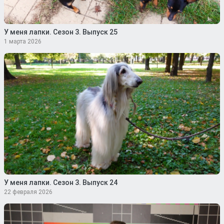
У меня лапки. Сезон 3. Выпуск 25
1 марта 2026
У меня лапки. Сезон 3. Выпуск 24
22 февраля 2026