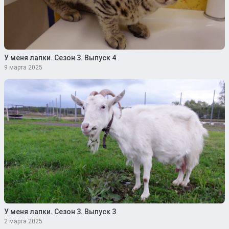
У меня лапки. Сезон 3. Выпуск 4
9 марта 2025
У меня лапки. Сезон 3. Выпуск 3
2 марта 2025