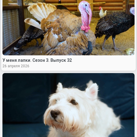
У меня лапки. Сезон 3. Выпуск 32
26 апреля 2026