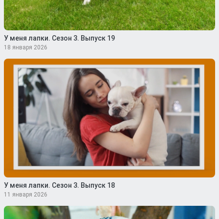
У меня лапки. Сезон 3. Выпуск 19
18 января 2026
У меня лапки. Сезон 3. Выпуск 18
11 января 2026