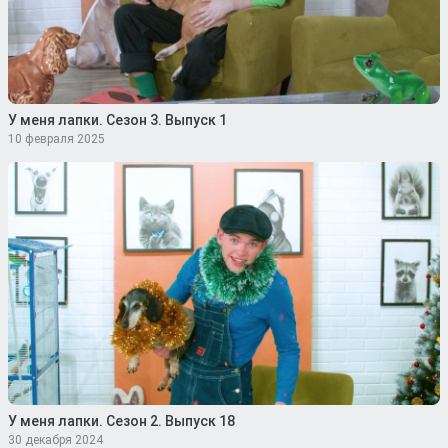
У меня лапки. Сезон 3. Выпуск 1
10 февраля 2025
У меня лапки. Сезон 2. Выпуск 18
30 декабря 2024