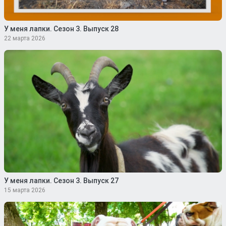
У меня лапки. Сезон 3. Выпуск 28
22 марта 2026
У меня лапки. Сезон 3. Выпуск 27
15 марта 2026