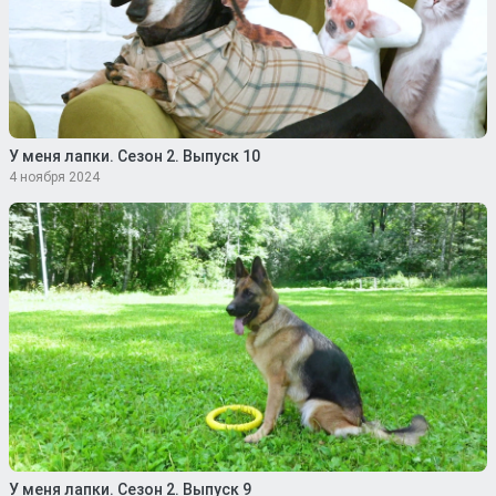
У меня лапки. Сезон 2. Выпуск 10
4 ноября 2024
У меня лапки. Сезон 2. Выпуск 9