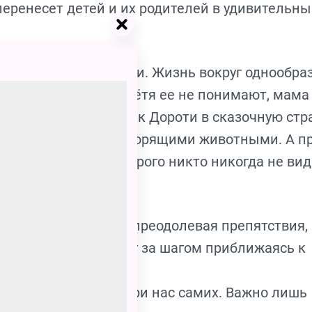
еренесет детей и их родителей в удивительны
ди канзасской степи. Жизнь вокруг однообра
ий и чудес. Дядя и тётя ее не понимают, мама
 ураган уносит домик Дороти в сказочную стра
и созданиями и говорящими животными. А п
з — волшебник, которого никто никогда не вид
уться домой?
зей и вместе с ними преодолевая препятствия,
 желтого кирпича, шаг за шагом приближаясь к
, что все ответы внутри нас самих. Важно лишь