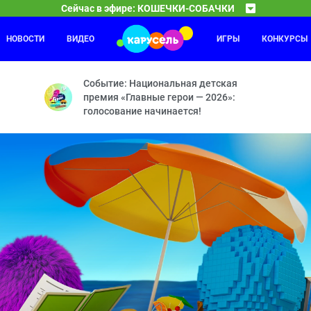
Сейчас в эфире: КОШЕЧКИ-СОБАЧКИ
НОВОСТИ
ВИДЕО
ИГРЫ
КОНКУРСЫ
У меня лапки
08:00
08
ыцари? — Двойной день рождения — Мой город — Ваза — Кому сюрп
«У меня лапки» — это программа о домашних живот
Событие: Национальная детская
премия «Главные герои — 2026»:
голосование начинается!