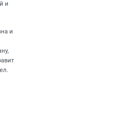
й и
зна и
ну,
равит
ел.