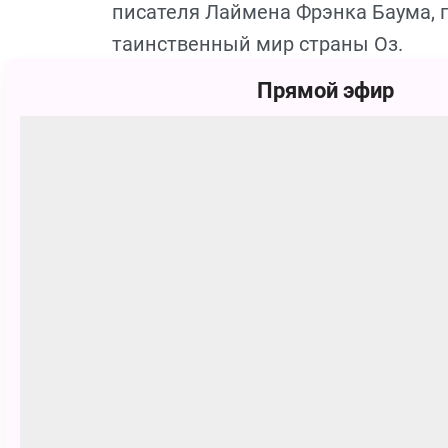
писателя Лаймена Фрэнка Баума, п
таинственный мир страны Оз.
Прямой эфир
Юная Дороти живет на ферме посре
скучна, а сердце просит приключен
всегда далеко, и вдруг… Волшебный
населенную ведьмами, необычным
этой страной великий и ужасный О
Сможет ли он помочь Дороти верн
Встречая на своем пути новых дру
девочка храбро идет по дороге из
самой себе…
Эта история о взрослении, и о том