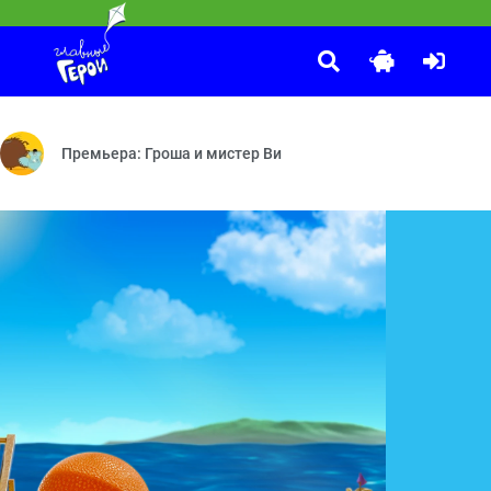
КОШЕЧКИ-СОБАЧКИ
:20
риз? — Железная дорога — Следы преступления — Тайна загадочно
ных, их породах, видах, характере и привычках.
Эх, Мия-Мия — Новичок — Английский натюрморт — Где же Ма
Премьера: Гроша и мистер Ви