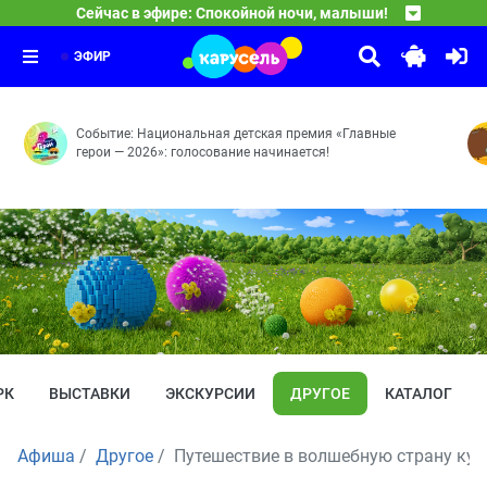
19:30
Сейчас в эфире: Спокойной ночи, малыши!
10 ЛЕТ ВОЛШЕБСТВА. Сказочный патруль
Передача «Спокойной ночи, малыши!» — уникальное явл
19:45
Поля, Тим и Лёва
Долгие сборы — Тайна Лукоморья — Волшебный город 
21:00
Команда – это сила! — Бука в животе — Кем будет Лёв
ЭФИР
Событие: Национальная детская премия «Главные
герои — 2026»: голосование начинается!
РК
ВЫСТАВКИ
ЭКСКУРСИИ
ДРУГОЕ
КАТАЛОГ
Афиша
Другое
Путешествие в волшебную страну кук