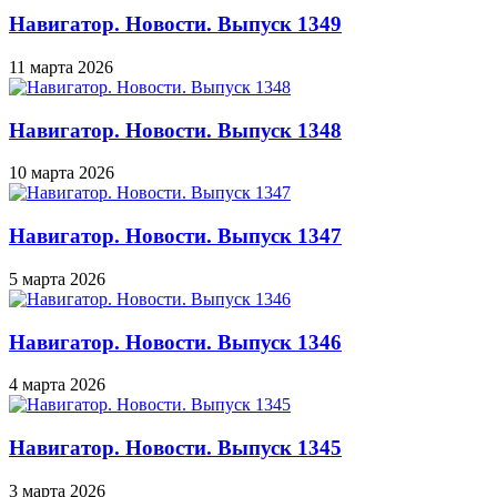
Навигатор. Новости. Выпуск 1349
11 марта 2026
Навигатор. Новости. Выпуск 1348
10 марта 2026
Навигатор. Новости. Выпуск 1347
5 марта 2026
Навигатор. Новости. Выпуск 1346
4 марта 2026
Навигатор. Новости. Выпуск 1345
3 марта 2026