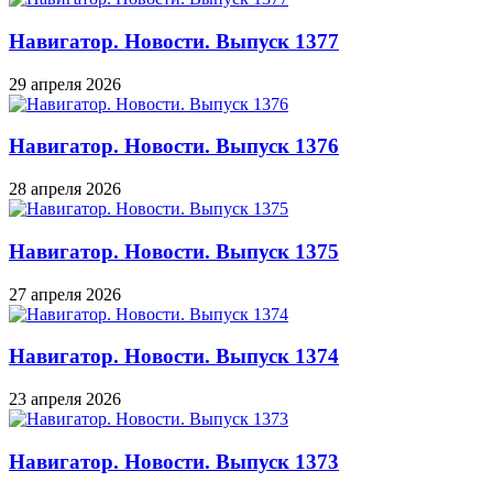
Навигатор. Новости. Выпуск 1377
29 апреля 2026
Навигатор. Новости. Выпуск 1376
28 апреля 2026
Навигатор. Новости. Выпуск 1375
27 апреля 2026
Навигатор. Новости. Выпуск 1374
23 апреля 2026
Навигатор. Новости. Выпуск 1373