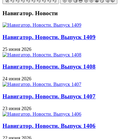
🚀
💨
💨
💨
💨
💨
💨
💨
💨
💨
🤨
🤨
🧐
😳
🤨
🤨
😬
😏
🫢
🤭
Навигатор. Новости
Навигатор. Новости. Выпуск 1409
25 июня 2026
Навигатор. Новости. Выпуск 1408
24 июня 2026
Навигатор. Новости. Выпуск 1407
23 июня 2026
Навигатор. Новости. Выпуск 1406
22 июня 2026