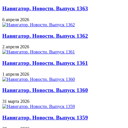
Навигатор. Новости. Выпуск 1363
6 апреля 2026
Навигатор. Новости. Выпуск 1362
2 апреля 2026
Навигатор. Новости. Выпуск 1361
1 апреля 2026
Навигатор. Новости. Выпуск 1360
31 марта 2026
Навигатор. Новости. Выпуск 1359