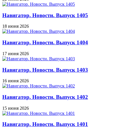
Навигатор. Новости. Выпуск 1405
18 июня 2026
Навигатор. Новости. Выпуск 1404
17 июня 2026
Навигатор. Новости. Выпуск 1403
16 июня 2026
Навигатор. Новости. Выпуск 1402
15 июня 2026
Навигатор. Новости. Выпуск 1401