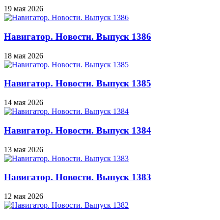
19 мая 2026
Навигатор. Новости. Выпуск 1386
18 мая 2026
Навигатор. Новости. Выпуск 1385
14 мая 2026
Навигатор. Новости. Выпуск 1384
13 мая 2026
Навигатор. Новости. Выпуск 1383
12 мая 2026