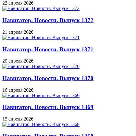
22 апреля 2026
Навигатор. Новости. Выпуск 1372
21 апреля 2026
Навигатор. Новости. Выпуск 1371
20 апреля 2026
Навигатор. Новости. Выпуск 1370
16 апреля 2026
Навигатор. Новости. Выпуск 1369
15 апреля 2026