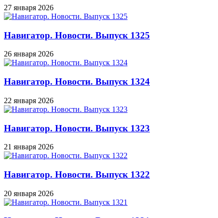
27 января 2026
Навигатор. Новости. Выпуск 1325
26 января 2026
Навигатор. Новости. Выпуск 1324
22 января 2026
Навигатор. Новости. Выпуск 1323
21 января 2026
Навигатор. Новости. Выпуск 1322
20 января 2026