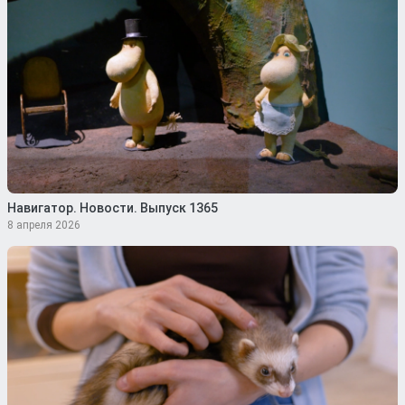
Навигатор. Новости. Выпуск 1365
8 апреля 2026