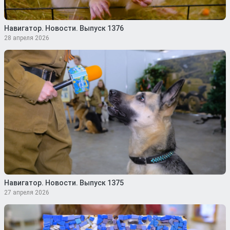
Навигатор. Новости. Выпуск 1376
28 апреля 2026
Навигатор. Новости. Выпуск 1375
27 апреля 2026