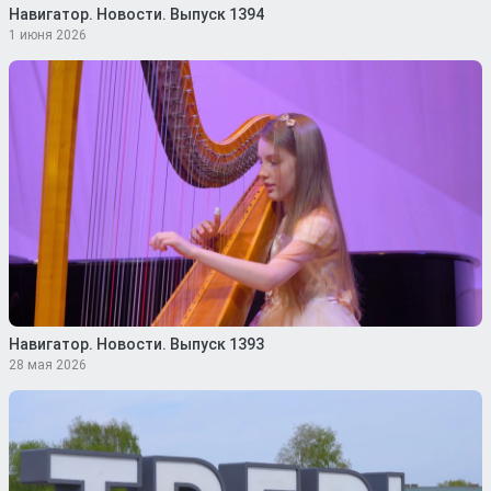
Навигатор. Новости. Выпуск 1394
1 июня 2026
Навигатор. Новости. Выпуск 1393
28 мая 2026