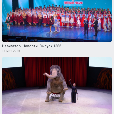
Навигатор. Новости. Выпуск 1386
18 мая 2026