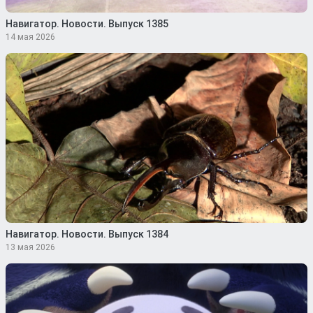
Навигатор. Новости. Выпуск 1385
14 мая 2026
Навигатор. Новости. Выпуск 1384
13 мая 2026