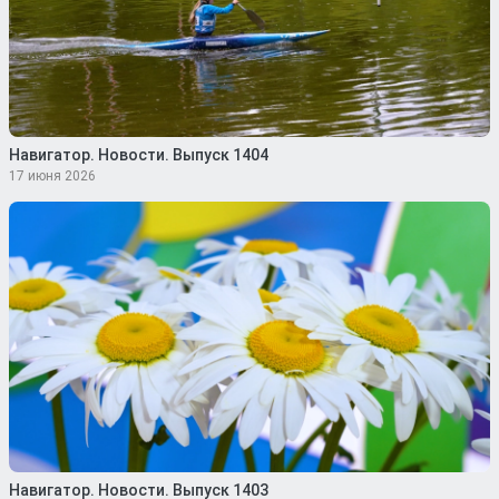
Навигатор. Новости. Выпуск 1404
17 июня 2026
Навигатор. Новости. Выпуск 1403