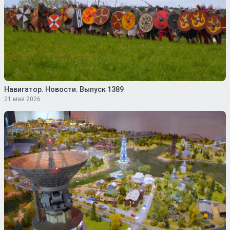
Навигатор. Новости. Выпуск 1389
21 мая 2026