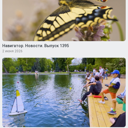
Навигатор. Новости. Выпуск 1395
2 июня 2026