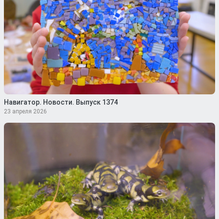
Навигатор. Новости. Выпуск 1374
23 апреля 2026