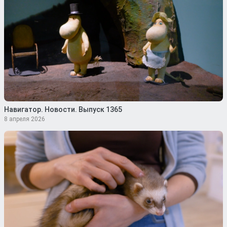
Навигатор. Новости. Выпуск 1365
8 апреля 2026