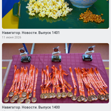
Навигатор. Новости. Выпуск 1401
11 июня 2026
Навигатор. Новости. Выпуск 1400