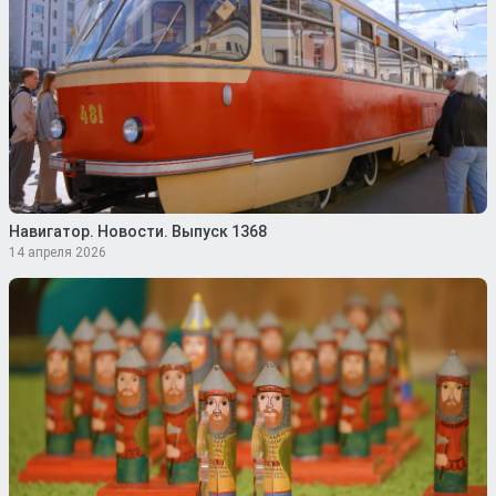
Навигатор. Новости. Выпуск 1368
14 апреля 2026