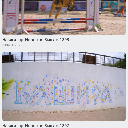
Навигатор. Новости. Выпуск 1398
8 июня 2026
Навигатор. Новости. Выпуск 1397