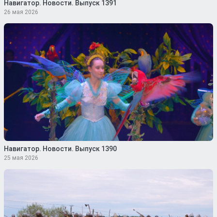
Навигатор. Новости. Выпуск 1391
26 мая 2026
Навигатор. Новости. Выпуск 1390
25 мая 2026