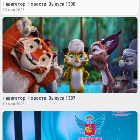
Навигатор. Новости. Выпуск 1388
20 мая 2026
Навигатор. Новости. Выпуск 1387
19 мая 2026