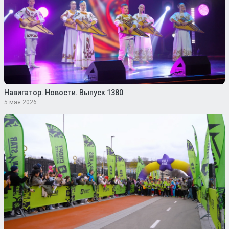
Навигатор. Новости. Выпуск 1380
5 мая 2026