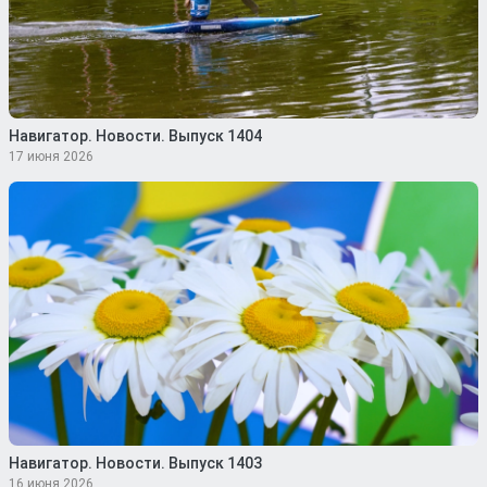
Навигатор. Новости. Выпуск 1404
17 июня 2026
Навигатор. Новости. Выпуск 1403
16 июня 2026