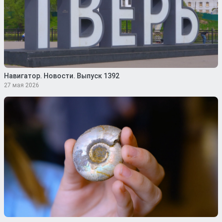
Навигатор. Новости. Выпуск 1392
27 мая 2026