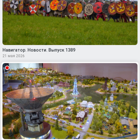
Навигатор. Новости. Выпуск 1389
21 мая 2026