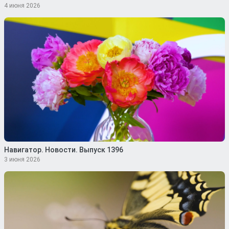
4 июня 2026
Навигатор. Новости. Выпуск 1396
3 июня 2026