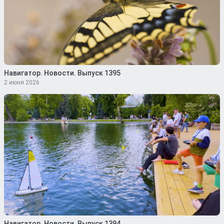
Навигатор. Новости. Выпуск 1395
2 июня 2026
Навигатор. Новости. Выпуск 1394