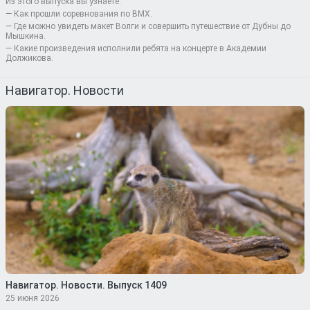
Из этого выпуска вы узнаете:
— Как прошли соревнования по BMX.
— Где можно увидеть макет Волги и совершить путешествие от Дубны до
Мышкина.
— Какие произведения исполнили ребята на концерте в Академии
Должикова.
Навигатор. Новости
Навигатор. Новости. Выпуск 1409
25 июня 2026