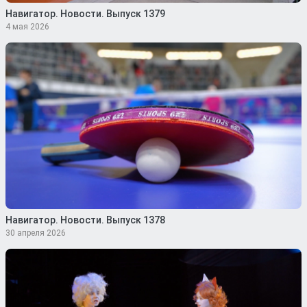
Навигатор. Новости. Выпуск 1379
4 мая 2026
Навигатор. Новости. Выпуск 1378
30 апреля 2026