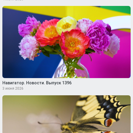
Навигатор. Новости. Выпуск 1396
3 июня 2026