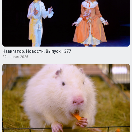
Навигатор. Новости. Выпуск 1377
29 апреля 2026