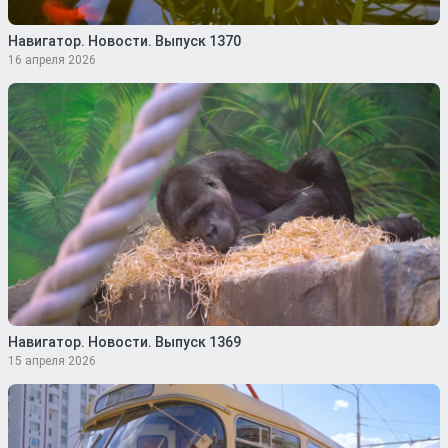
Навигатор. Новости. Выпуск 1370
16 апреля 2026
Навигатор. Новости. Выпуск 1369
15 апреля 2026