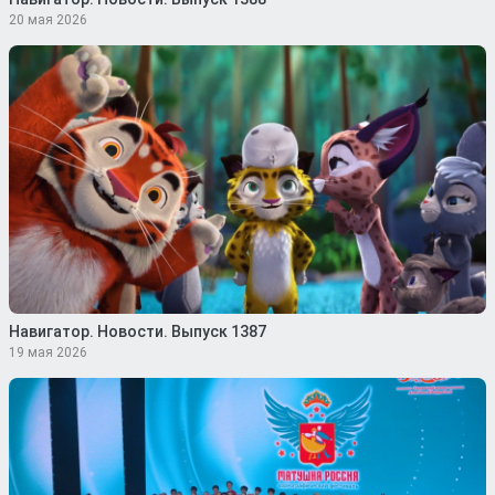
20 мая 2026
Навигатор. Новости. Выпуск 1387
19 мая 2026