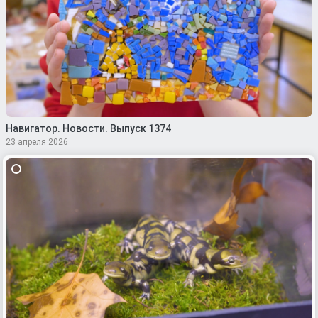
Навигатор. Новости. Выпуск 1374
23 апреля 2026