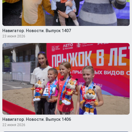
Навигатор. Новости. Выпуск 1407
23 июня 2026
Навигатор. Новости. Выпуск 1406
22 июня 2026