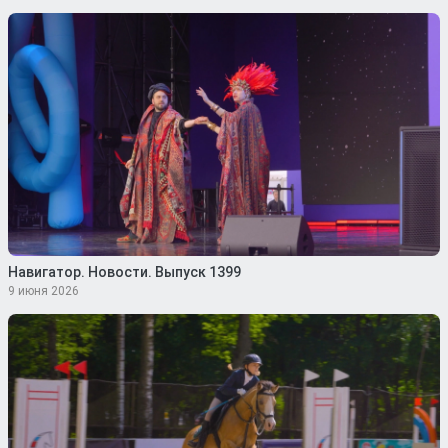
Навигатор. Новости. Выпуск 1399
9 июня 2026