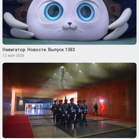
Навигатор. Новости. Выпуск 1383
12 мая 2026