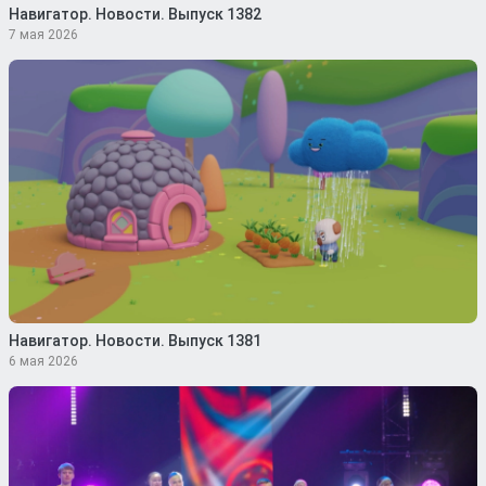
Навигатор. Новости. Выпуск 1382
7 мая 2026
Навигатор. Новости. Выпуск 1381
6 мая 2026