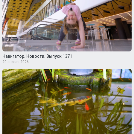
Навигатор. Новости. Выпуск 1371
20 апреля 2026