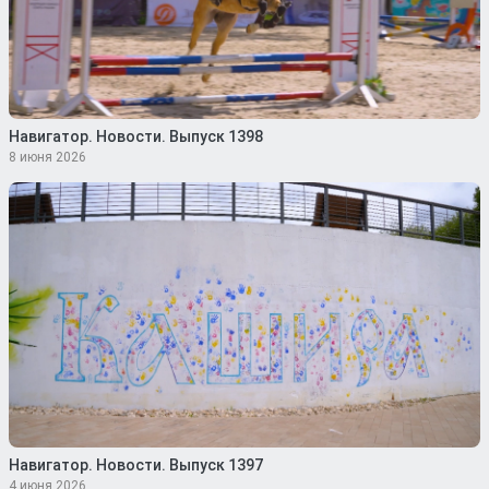
Навигатор. Новости. Выпуск 1398
8 июня 2026
Навигатор. Новости. Выпуск 1397
4 июня 2026