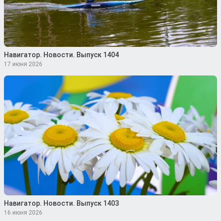
Навигатор. Новости. Выпуск 1404
17 июня 2026
Навигатор. Новости. Выпуск 1403
16 июня 2026