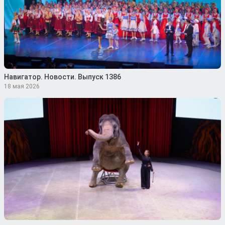
Навигатор. Новости. Выпуск 1386
18 мая 2026