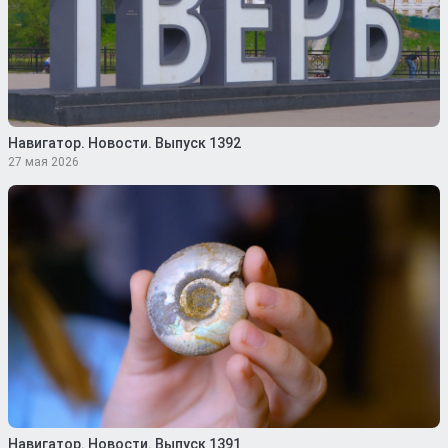
Навигатор. Новости. Выпуск 1392
27 мая 2026
Навигатор. Новости. Выпуск 1391