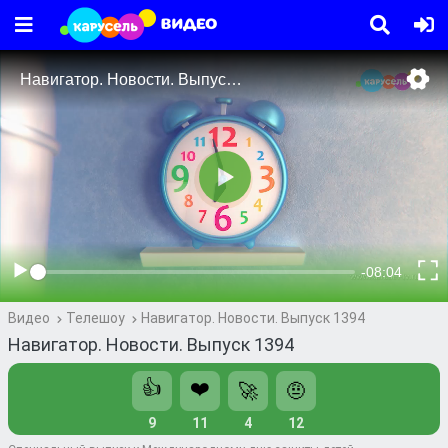
Видео
Телешоу
Навигатор. Новости. Выпуск 1394
Навигатор. Новости. Выпуск 1394
👍
❤️
🚀
🤨
9
11
4
12