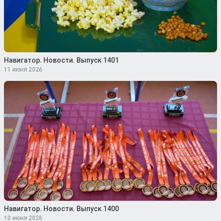
Навигатор. Новости. Выпуск 1401
11 июня 2026
Навигатор. Новости. Выпуск 1400
10 июня 2026