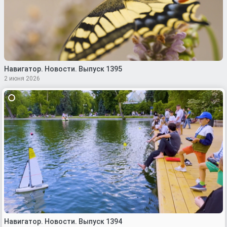
Навигатор. Новости. Выпуск 1395
2 июня 2026
Навигатор. Новости. Выпуск 1394