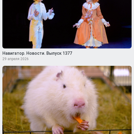
Навигатор. Новости. Выпуск 1377
29 апреля 2026