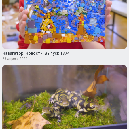
Навигатор. Новости. Выпуск 1374
23 апреля 2026