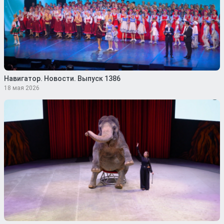
Навигатор. Новости. Выпуск 1386
18 мая 2026