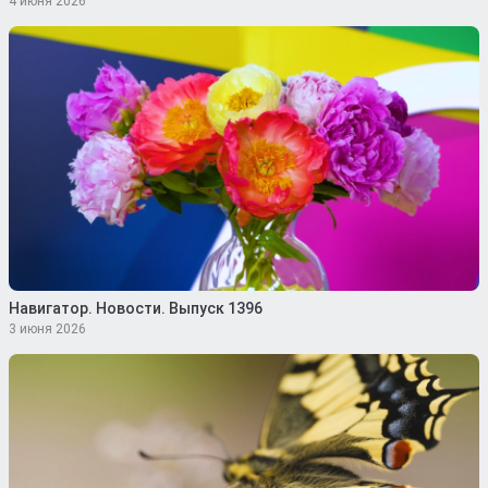
4 июня 2026
Навигатор. Новости. Выпуск 1396
3 июня 2026