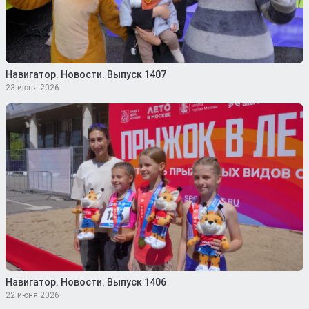
Навигатор. Новости. Выпуск 1407
23 июня 2026
Навигатор. Новости. Выпуск 1406
22 июня 2026