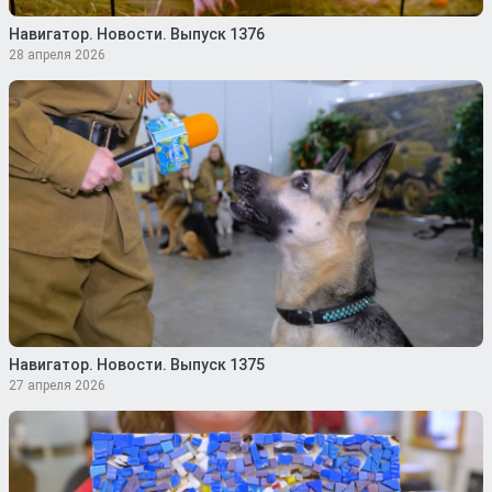
Навигатор. Новости. Выпуск 1376
28 апреля 2026
Навигатор. Новости. Выпуск 1375
27 апреля 2026