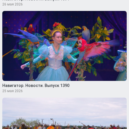
26 мая 2026
Навигатор. Новости. Выпуск 1390
25 мая 2026