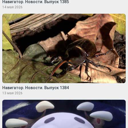
Навигатор. Новости. Выпуск 1385
14 мая 2026
Навигатор. Новости. Выпуск 1384
13 мая 2026