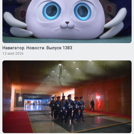
Навигатор. Новости. Выпуск 1383
12 мая 2026