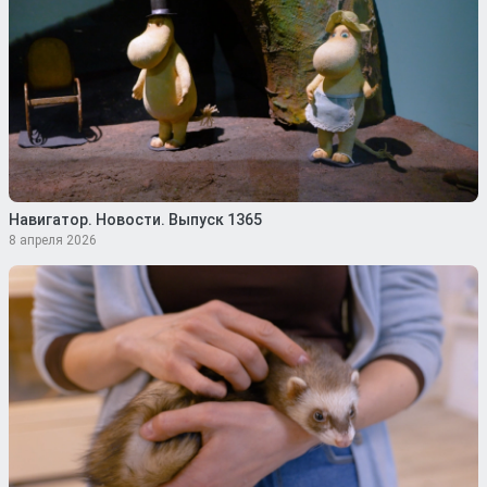
Навигатор. Новости. Выпуск 1365
8 апреля 2026