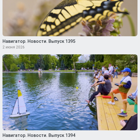
Навигатор. Новости. Выпуск 1395
2 июня 2026
Навигатор. Новости. Выпуск 1394