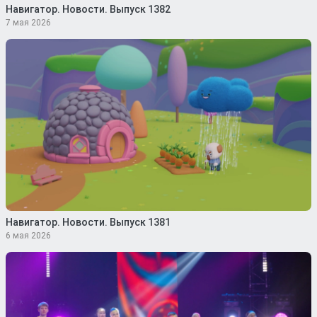
Навигатор. Новости. Выпуск 1382
7 мая 2026
Навигатор. Новости. Выпуск 1381
6 мая 2026