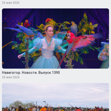
26 мая 2026
Навигатор. Новости. Выпуск 1390
25 мая 2026