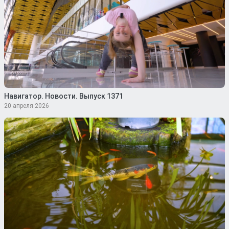
Навигатор. Новости. Выпуск 1371
20 апреля 2026