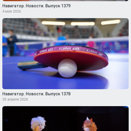
Навигатор. Новости. Выпуск 1379
4 мая 2026
Навигатор. Новости. Выпуск 1378
30 апреля 2026