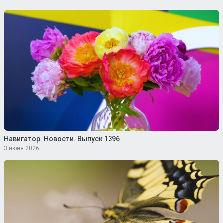
Навигатор. Новости. Выпуск 1396
3 июня 2026