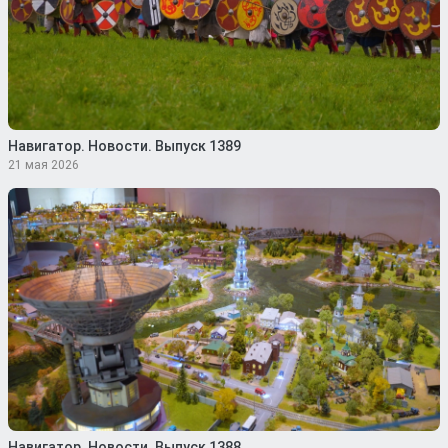
Навигатор. Новости. Выпуск 1389
21 мая 2026
Навигатор. Новости. Выпуск 1388