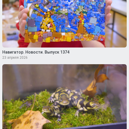
Навигатор. Новости. Выпуск 1374
23 апреля 2026