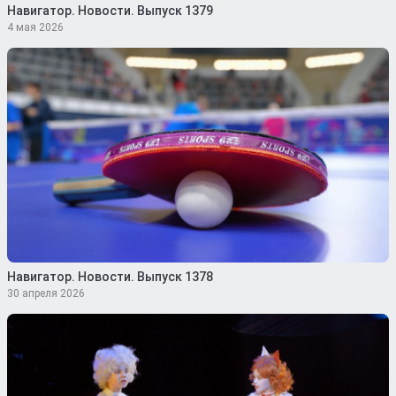
Навигатор. Новости. Выпуск 1379
4 мая 2026
Навигатор. Новости. Выпуск 1378
30 апреля 2026