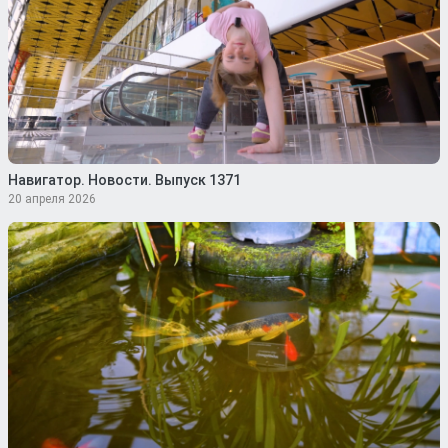
Навигатор. Новости. Выпуск 1371
20 апреля 2026