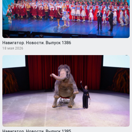
Навигатор. Новости. Выпуск 1386
18 мая 2026
Навигатор. Новости. Выпуск 1385