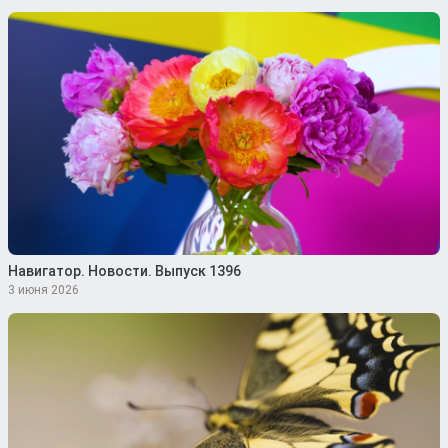
Навигатор. Новости. Выпуск 1396
3 июня 2026