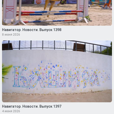
Навигатор. Новости. Выпуск 1398
8 июня 2026
Навигатор. Новости. Выпуск 1397
4 июня 2026