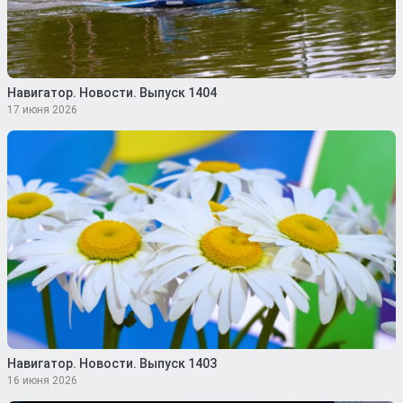
Навигатор. Новости. Выпуск 1404
17 июня 2026
Навигатор. Новости. Выпуск 1403
16 июня 2026