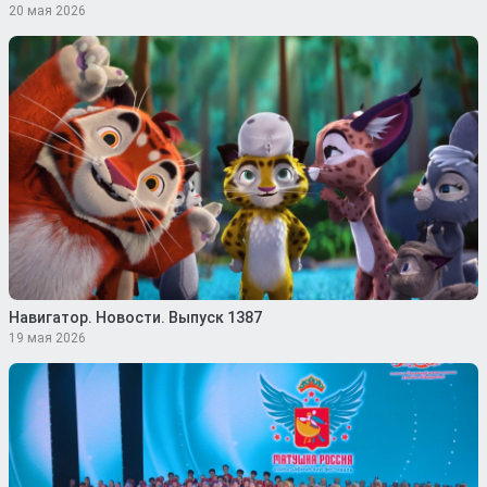
20 мая 2026
Навигатор. Новости. Выпуск 1387
19 мая 2026