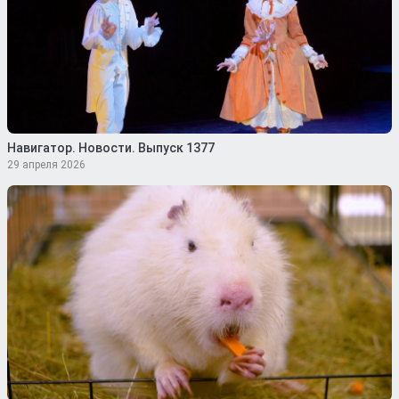
Навигатор. Новости. Выпуск 1377
29 апреля 2026