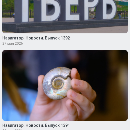
Навигатор. Новости. Выпуск 1392
27 мая 2026
Навигатор. Новости. Выпуск 1391