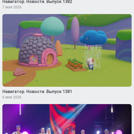
Навигатор. Новости. Выпуск 1382
7 мая 2026
Навигатор. Новости. Выпуск 1381
6 мая 2026