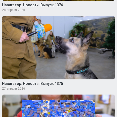
Навигатор. Новости. Выпуск 1376
28 апреля 2026
Навигатор. Новости. Выпуск 1375
27 апреля 2026