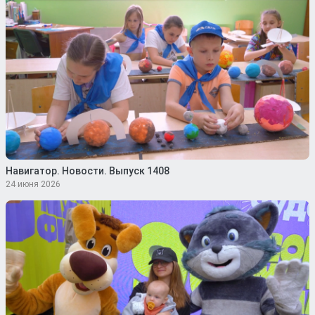
Навигатор. Новости. Выпуск 1408
24 июня 2026