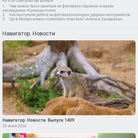
Из этого выпуска вы узнаете:
1. Чем можно было заняться на фестивале «Былина» в музее-
заповеднике «Куликово поле».
2. Как выступили ребята на фестивале-конкурсе ударных инструментов.
3. Где в Москве можно посмотреть спектакль «Алиса в Зазеркалье».
Навигатор. Новости
Навигатор. Новости. Выпуск 1409
25 июня 2026