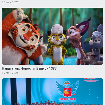
20 мая 2026
Навигатор. Новости. Выпуск 1387
19 мая 2026