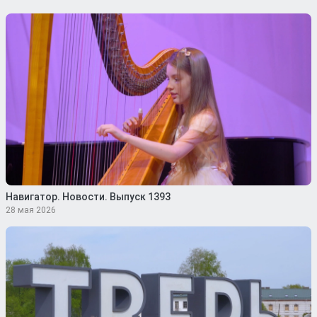
Навигатор. Новости. Выпуск 1393
28 мая 2026