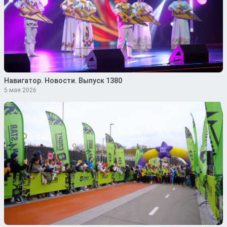
Навигатор. Новости. Выпуск 1380
5 мая 2026