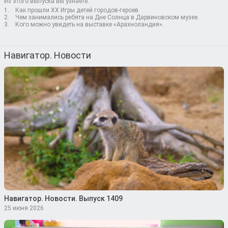
Из этого выпуска вы узнаете:
1. Как прошли XX Игры детей городов-героев.
2. Чем занимались ребята на Дне Солнца в Дарвиновском музее.
3. Кого можно увидеть на выставке «Арахноландия».
Навигатор. Новости
Навигатор. Новости. Выпуск 1409
25 июня 2026