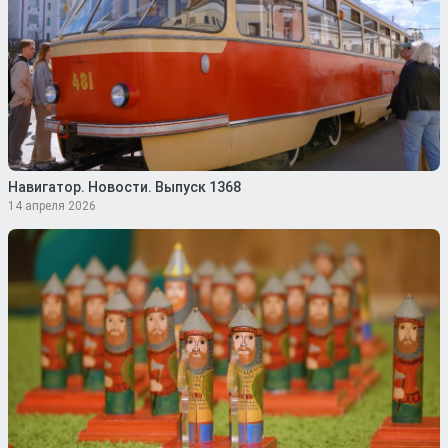
Навигатор. Новости. Выпуск 1368
14 апреля 2026