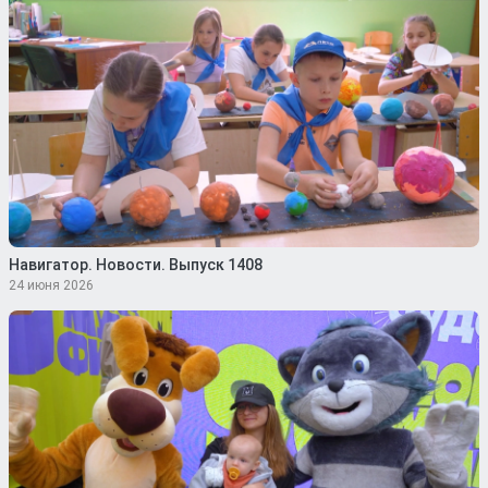
Навигатор. Новости. Выпуск 1408
24 июня 2026