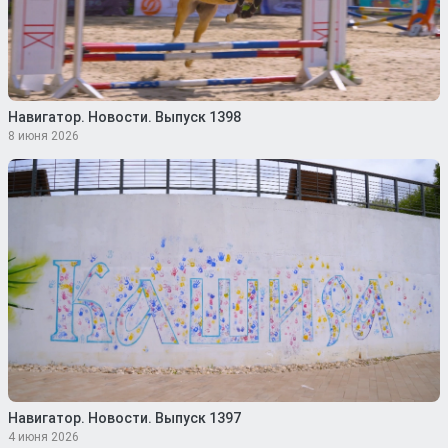
Навигатор. Новости. Выпуск 1398
8 июня 2026
Навигатор. Новости. Выпуск 1397
4 июня 2026