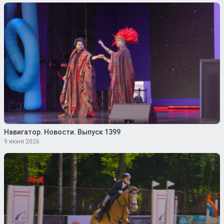
Навигатор. Новости. Выпуск 1399
9 июня 2026