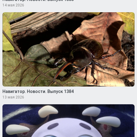
14 мая 2026
Навигатор. Новости. Выпуск 1384
13 мая 2026