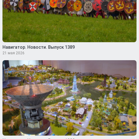
Навигатор. Новости. Выпуск 1389
21 мая 2026