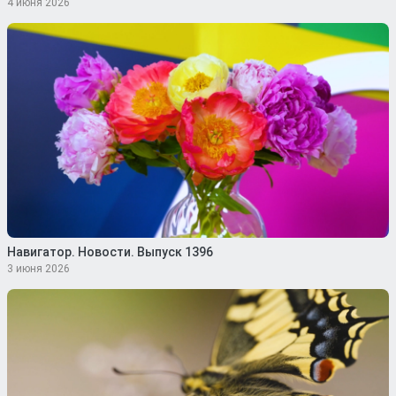
4 июня 2026
Навигатор. Новости. Выпуск 1396
3 июня 2026