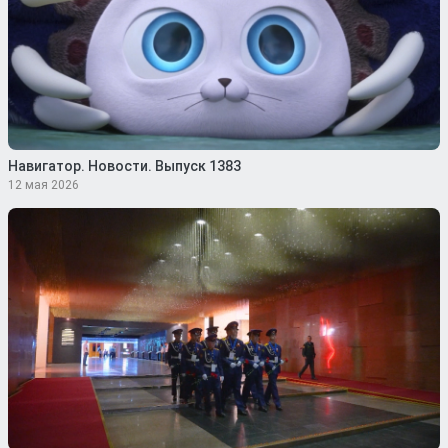
Навигатор. Новости. Выпуск 1383
12 мая 2026