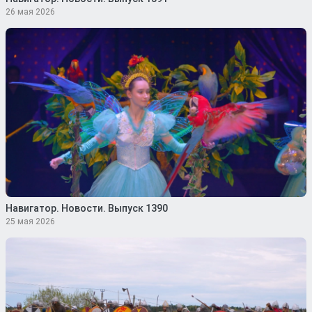
26 мая 2026
Навигатор. Новости. Выпуск 1390
25 мая 2026