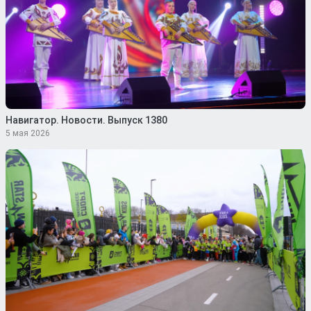
Навигатор. Новости. Выпуск 1380
5 мая 2026