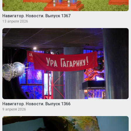
Навигатор. Новости. Выпуск 1367
13 апреля 2026
Навигатор. Новости. Выпуск 1366
9 апреля 2026