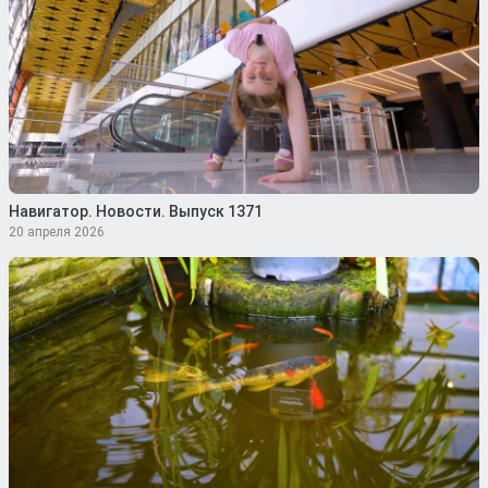
Навигатор. Новости. Выпуск 1371
20 апреля 2026