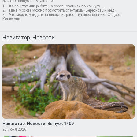
Из этого выпуска вы узнаете:
1. Как выступили ребята на соревнованиях по конкуру.
2. Где в Москве можно посмотреть спектакль «Вересковый мёд».
3. Что можно увидеть на выставке работ путешественника Фёдора
Конюхова.
Навигатор. Новости
Навигатор. Новости. Выпуск 1409
25 июня 2026