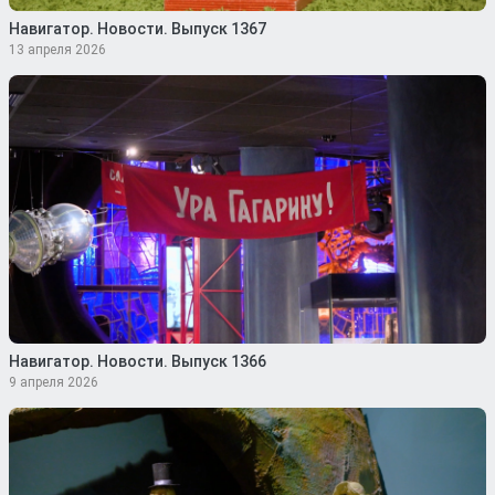
Навигатор. Новости. Выпуск 1367
13 апреля 2026
Навигатор. Новости. Выпуск 1366
9 апреля 2026