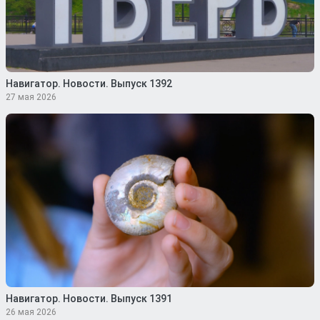
Навигатор. Новости. Выпуск 1392
27 мая 2026
Навигатор. Новости. Выпуск 1391
26 мая 2026