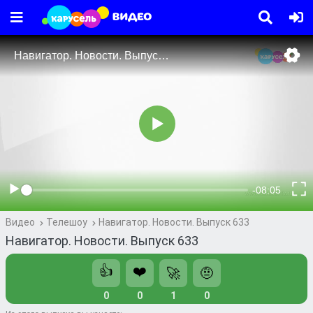
Видео
Телешоу
Навигатор. Новости. Выпуск 633
Навигатор. Новости. Выпуск 633
👍
❤️
🚀
🤨
0
0
1
0