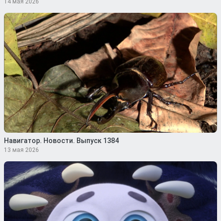
14 мая 2026
Навигатор. Новости. Выпуск 1384
13 мая 2026