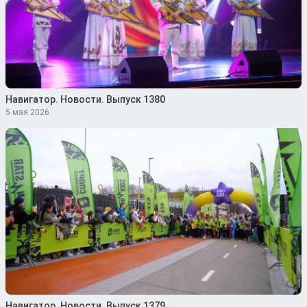
Навигатор. Новости. Выпуск 1380
5 мая 2026
Навигатор. Новости. Выпуск 1379