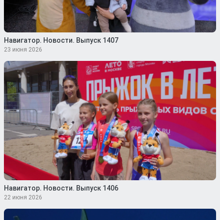
Навигатор. Новости. Выпуск 1407
23 июня 2026
Навигатор. Новости. Выпуск 1406
22 июня 2026