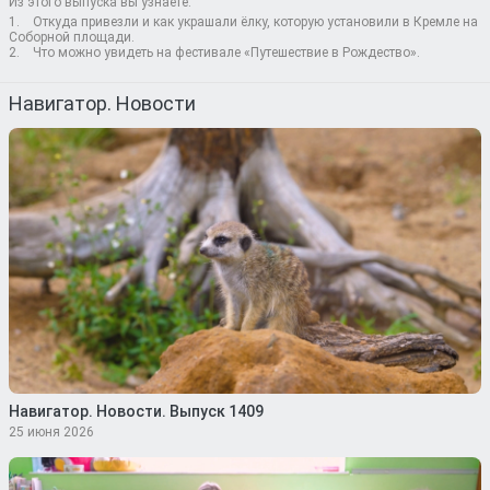
Из этого выпуска вы узнаете:
1. Откуда привезли и как украшали ёлку, которую установили в Кремле на
Соборной площади.
2. Что можно увидеть на фестивале «Путешествие в Рождество».
Навигатор. Новости
Навигатор. Новости. Выпуск 1409
25 июня 2026