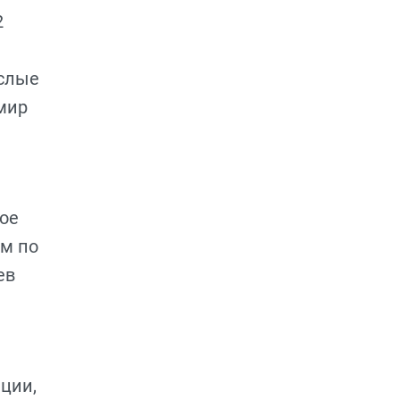
2
ослые
 мир
кое
ом по
ев
ции,