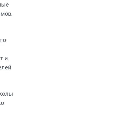
тные
ьмов.
по
т и
елей
Школы
ко