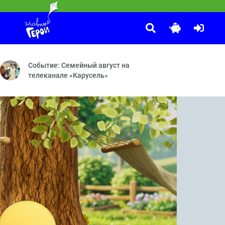
С добрым утром, малыши!
:00
— Нелепые танцы от души — Унесённые ветром — Космические пира
ечеринка — Молчанка — Лягушонок — Книжное дело — Распаковка 
Герои легендарной программы «Спокойной ночи, малыши!» теп
Событие: Семейный август на
телеканале «Карусель»