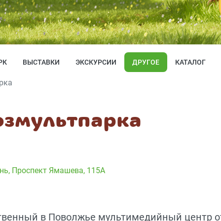
РК
ВЫСТАВКИ
ЭКСКУРСИИ
ДРУГОЕ
КАТАЛОГ
рка
юзмультпарка
ань, Проспект Ямашева, 115А
твенный в Поволжье мультимедийный центр о