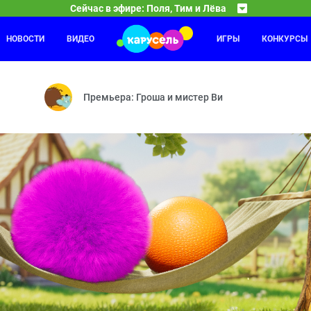
Сейчас в эфире: Поля, Тим и Лёва
НОВОСТИ
ВИДЕО
ИГРЫ
КОНКУРСЫ
Ми-Ми-Мишки
22:00
23
итомцы — Суматоха на съёмочной площадке — Держим всё в себе 
Позитивное мышление — Кеша-новости — Пенная в
Премьера: Гроша и мистер Ви