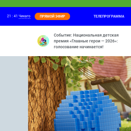
21
:
41
Чикаго
ТЕЛЕПРОГРАММА
ПРЯМОЙ ЭФИР
Поля, Тим и Лёва
21:00
Мастер мини-гольфа — Воображаемые п
Событие: Национальная детская
премия «Главные герои — 2026»:
голосование начинается!