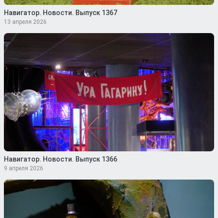
Навигатор. Новости. Выпуск 1367
13 апреля 2026
Навигатор. Новости. Выпуск 1366
9 апреля 2026