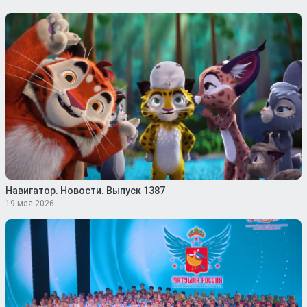
Навигатор. Новости. Выпуск 1387
19 мая 2026