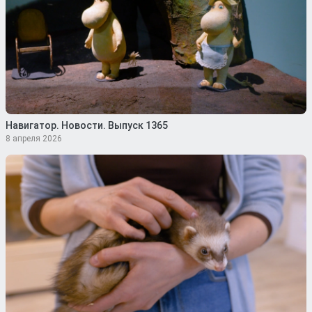
Навигатор. Новости. Выпуск 1365
8 апреля 2026