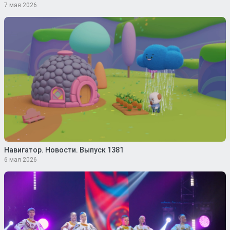
7 мая 2026
Навигатор. Новости. Выпуск 1381
6 мая 2026