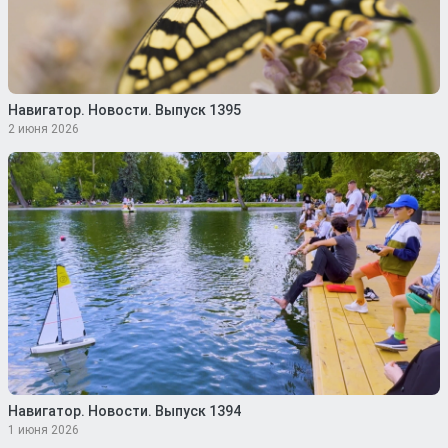
Навигатор. Новости. Выпуск 1395
2 июня 2026
Навигатор. Новости. Выпуск 1394
1 июня 2026