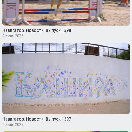
Навигатор. Новости. Выпуск 1398
8 июня 2026
Навигатор. Новости. Выпуск 1397
4 июня 2026