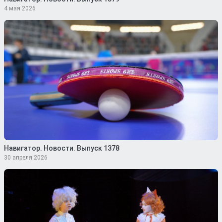
4 мая 2026
Навигатор. Новости. Выпуск 1378
30 апреля 2026