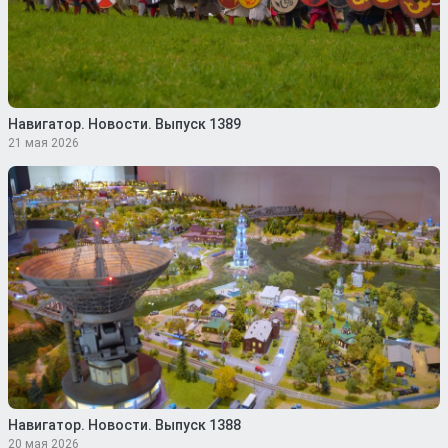
Навигатор. Новости. Выпуск 1389
21 мая 2026
Навигатор. Новости. Выпуск 1388
20 мая 2026