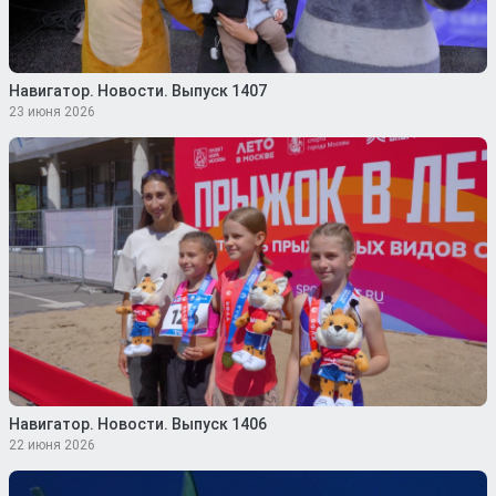
Навигатор. Новости. Выпуск 1407
23 июня 2026
Навигатор. Новости. Выпуск 1406
22 июня 2026