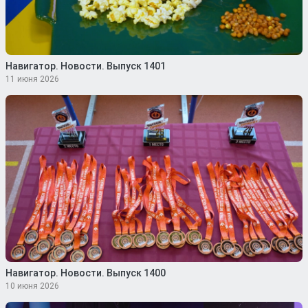
Навигатор. Новости. Выпуск 1401
11 июня 2026
Навигатор. Новости. Выпуск 1400
10 июня 2026