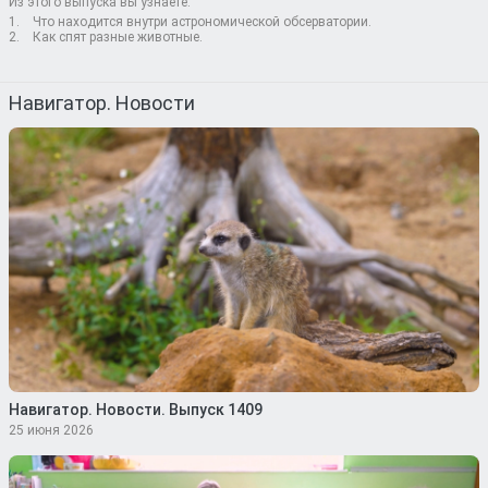
Из этого выпуска вы узнаете:
1. Что находится внутри астрономической обсерватории.
2. Как спят разные животные.
Навигатор. Новости
Навигатор. Новости. Выпуск 1409
25 июня 2026