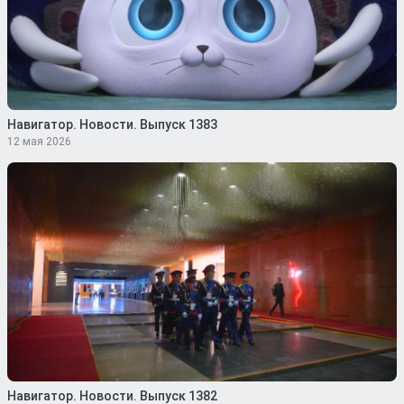
Навигатор. Новости. Выпуск 1383
12 мая 2026
Навигатор. Новости. Выпуск 1382