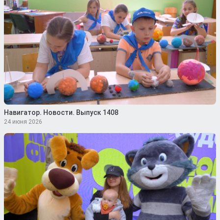
Навигатор. Новости. Выпуск 1408
24 июня 2026