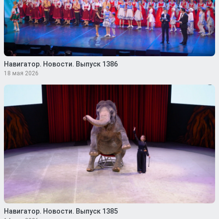
Навигатор. Новости. Выпуск 1386
18 мая 2026
Навигатор. Новости. Выпуск 1385