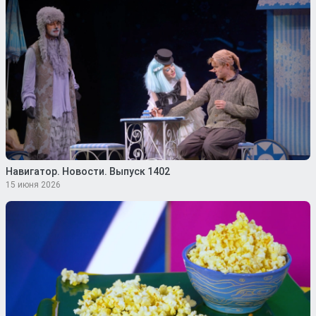
Навигатор. Новости. Выпуск 1402
15 июня 2026