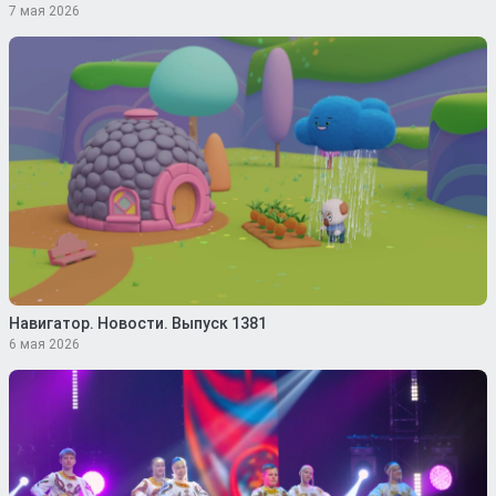
7 мая 2026
Навигатор. Новости. Выпуск 1381
6 мая 2026