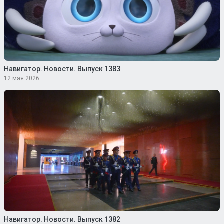
Навигатор. Новости. Выпуск 1383
12 мая 2026
Навигатор. Новости. Выпуск 1382