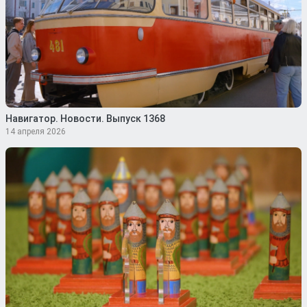
Навигатор. Новости. Выпуск 1368
14 апреля 2026