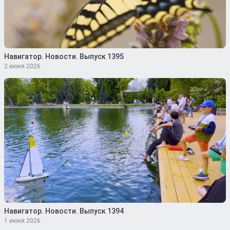
Навигатор. Новости. Выпуск 1395
2 июня 2026
Навигатор. Новости. Выпуск 1394
1 июня 2026