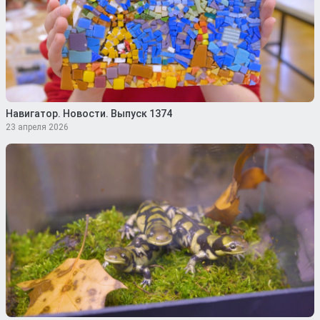
Навигатор. Новости. Выпуск 1374
23 апреля 2026