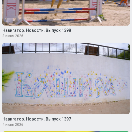
Навигатор. Новости. Выпуск 1398
8 июня 2026
Навигатор. Новости. Выпуск 1397
4 июня 2026