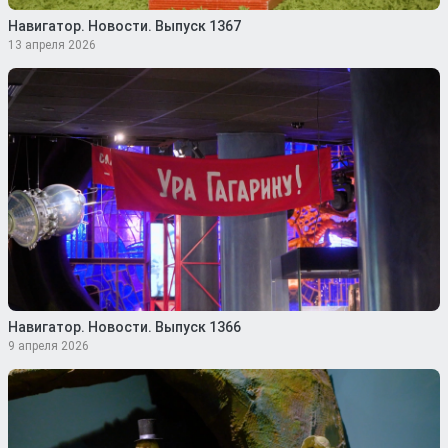
Навигатор. Новости. Выпуск 1367
13 апреля 2026
Навигатор. Новости. Выпуск 1366
9 апреля 2026