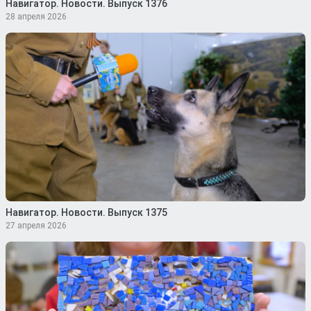
Навигатор. Новости. Выпуск 1376
28 апреля 2026
Навигатор. Новости. Выпуск 1375
27 апреля 2026