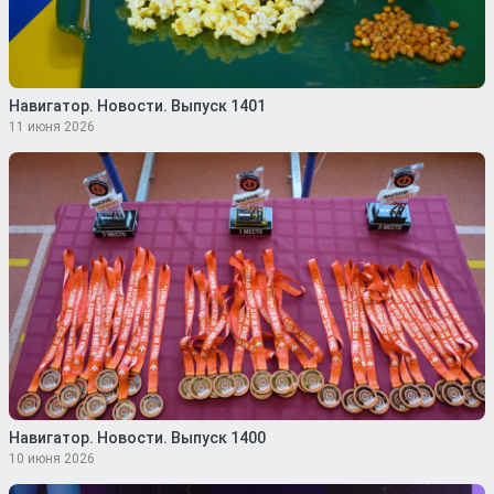
Навигатор. Новости. Выпуск 1401
11 июня 2026
Навигатор. Новости. Выпуск 1400
10 июня 2026