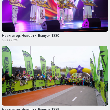
Навигатор. Новости. Выпуск 1380
5 мая 2026
Навигатор. Новости. Выпуск 1379