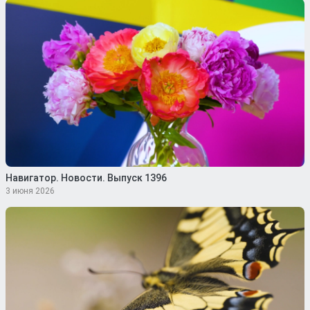
Навигатор. Новости. Выпуск 1396
3 июня 2026