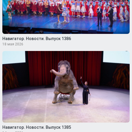
Навигатор. Новости. Выпуск 1386
18 мая 2026
Навигатор. Новости. Выпуск 1385