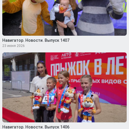
Навигатор. Новости. Выпуск 1407
23 июня 2026
Навигатор. Новости. Выпуск 1406