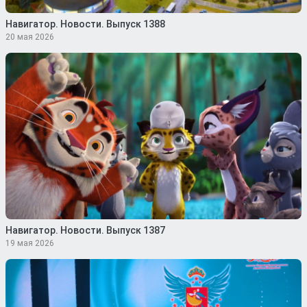
Навигатор. Новости. Выпуск 1388
20 мая 2026
Навигатор. Новости. Выпуск 1387
19 мая 2026