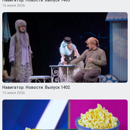
Навигатор. Новости. Выпуск 1403
16 июня 2026
Навигатор. Новости. Выпуск 1402
15 июня 2026