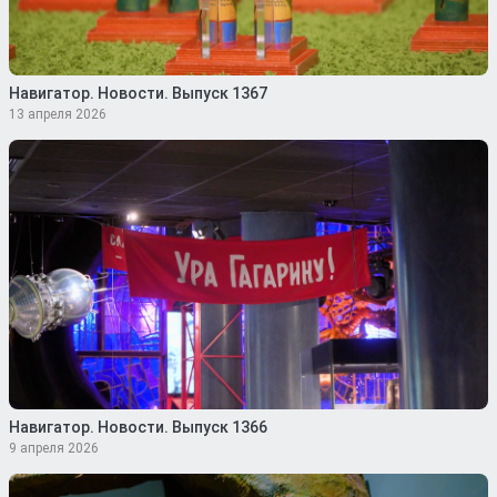
Навигатор. Новости. Выпуск 1367
13 апреля 2026
Навигатор. Новости. Выпуск 1366
9 апреля 2026