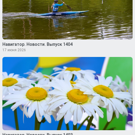
Навигатор. Новости. Выпуск 1404
17 июня 2026