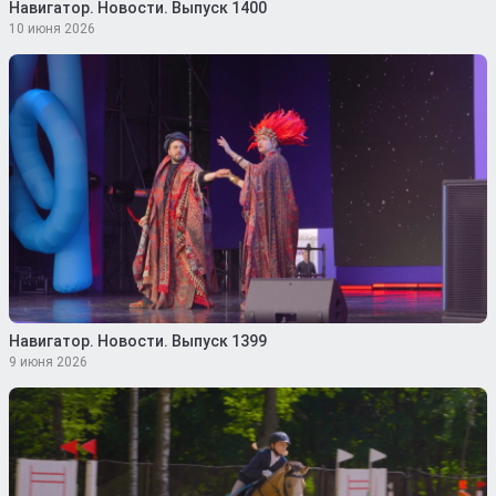
Навигатор. Новости. Выпуск 1400
10 июня 2026
Навигатор. Новости. Выпуск 1399
9 июня 2026