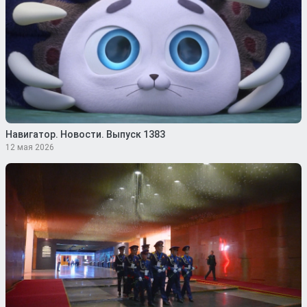
Навигатор. Новости. Выпуск 1383
12 мая 2026