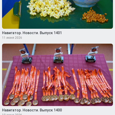
Навигатор. Новости. Выпуск 1401
11 июня 2026
Навигатор. Новости. Выпуск 1400