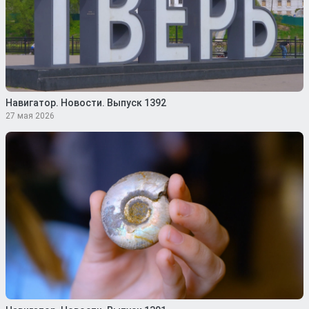
Навигатор. Новости. Выпуск 1392
27 мая 2026