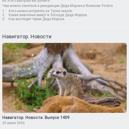
Из этого выпуска вы узнаете:
Чем можно заняться в резиденции Деда Мороза в Великом Устюге.
1. Кого можно встретить на Тропе сказок.
2. Какие животные живут в Зоосаде Деда Мороза.
3. Как выглядит терем Деда Мороза.
Навигатор. Новости
Навигатор. Новости. Выпуск 1409
25 июня 2026