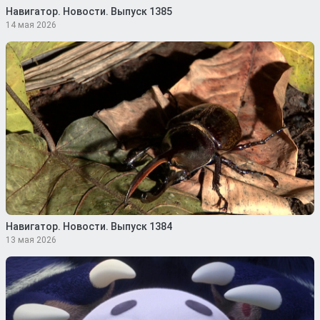
Навигатор. Новости. Выпуск 1385
14 мая 2026
Навигатор. Новости. Выпуск 1384
13 мая 2026