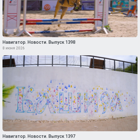
Навигатор. Новости. Выпуск 1398
8 июня 2026
Навигатор. Новости. Выпуск 1397