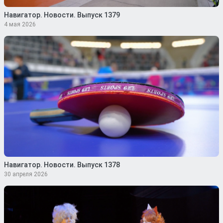
Навигатор. Новости. Выпуск 1379
4 мая 2026
Навигатор. Новости. Выпуск 1378
30 апреля 2026