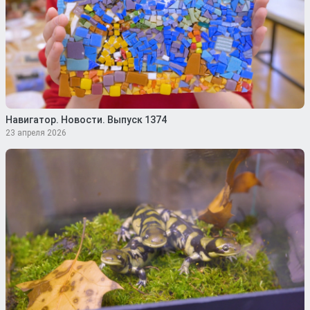
Навигатор. Новости. Выпуск 1374
23 апреля 2026