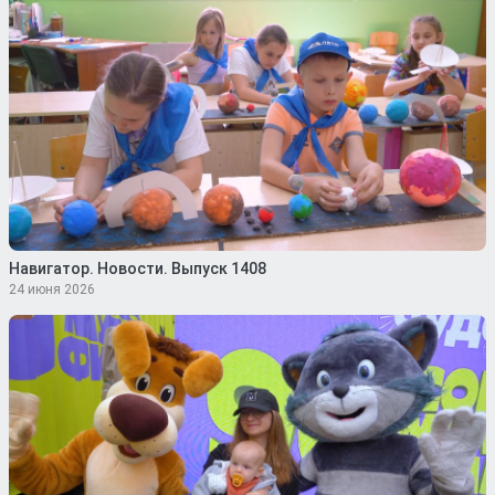
Навигатор. Новости. Выпуск 1408
24 июня 2026