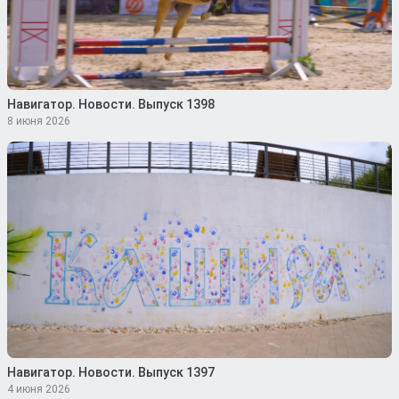
Навигатор. Новости. Выпуск 1398
8 июня 2026
Навигатор. Новости. Выпуск 1397
4 июня 2026