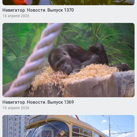
Навигатор. Новости. Выпуск 1370
16 апреля 2026
Навигатор. Новости. Выпуск 1369
15 апреля 2026