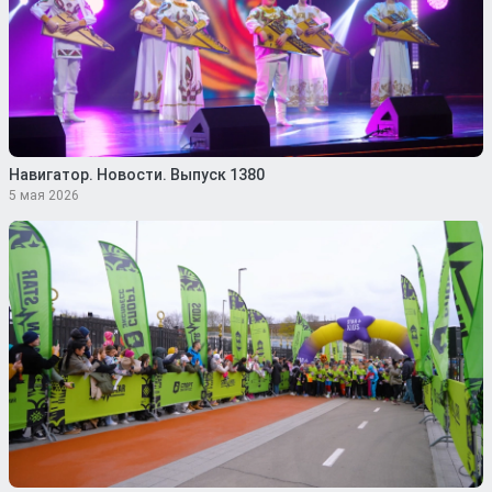
Навигатор. Новости. Выпуск 1380
5 мая 2026