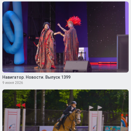
Навигатор. Новости. Выпуск 1399
9 июня 2026