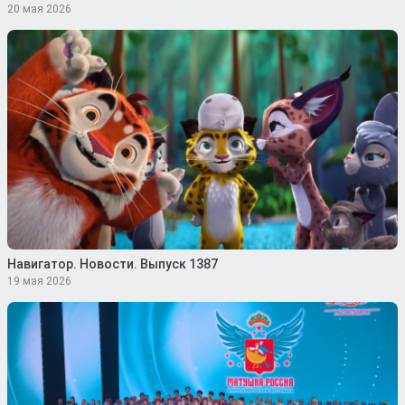
20 мая 2026
Навигатор. Новости. Выпуск 1387
19 мая 2026