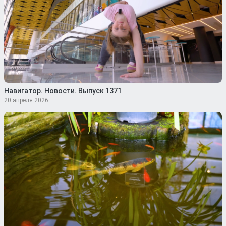
Навигатор. Новости. Выпуск 1371
20 апреля 2026