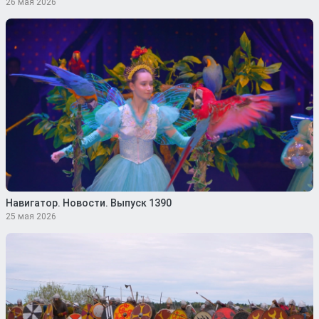
26 мая 2026
Навигатор. Новости. Выпуск 1390
25 мая 2026