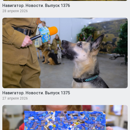
Навигатор. Новости. Выпуск 1376
28 апреля 2026
Навигатор. Новости. Выпуск 1375
27 апреля 2026