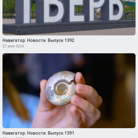
Навигатор. Новости. Выпуск 1392
27 мая 2026
Навигатор. Новости. Выпуск 1391