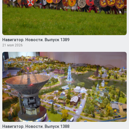
Навигатор. Новости. Выпуск 1389
21 мая 2026
Навигатор. Новости. Выпуск 1388