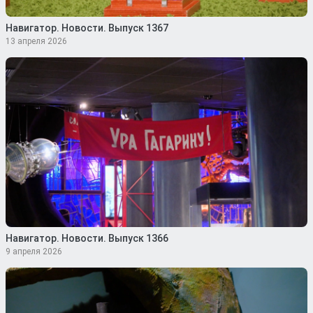
Навигатор. Новости. Выпуск 1367
13 апреля 2026
Навигатор. Новости. Выпуск 1366
9 апреля 2026