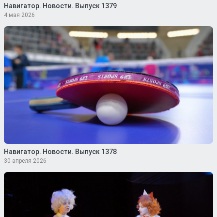
Навигатор. Новости. Выпуск 1379
4 мая 2026
Навигатор. Новости. Выпуск 1378
30 апреля 2026