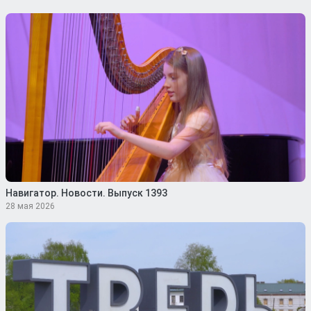
Навигатор. Новости. Выпуск 1393
28 мая 2026