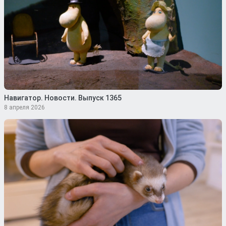
Навигатор. Новости. Выпуск 1365
8 апреля 2026