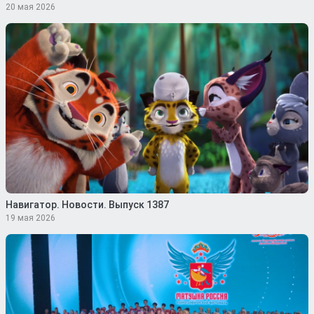
20 мая 2026
Навигатор. Новости. Выпуск 1387
19 мая 2026