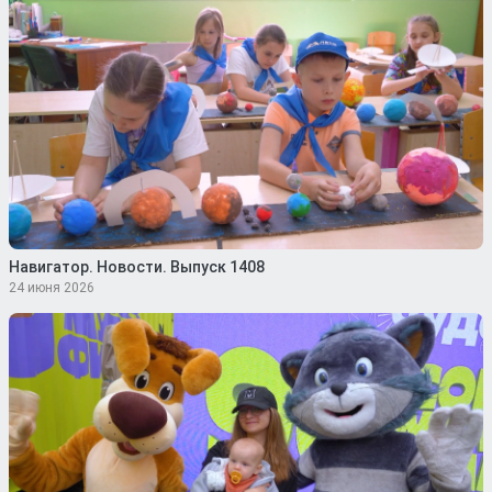
Навигатор. Новости. Выпуск 1408
24 июня 2026