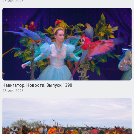
26 мая 2026
Навигатор. Новости. Выпуск 1390
25 мая 2026