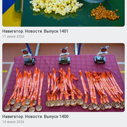
Навигатор. Новости. Выпуск 1401
11 июня 2026
Навигатор. Новости. Выпуск 1400
10 июня 2026