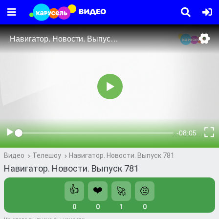
Видео
Телешоу
Навигатор. Новости. Выпуск 781
Навигатор. Новости. Выпуск 781
👍
❤️
🚀
🤨
0
0
1
0