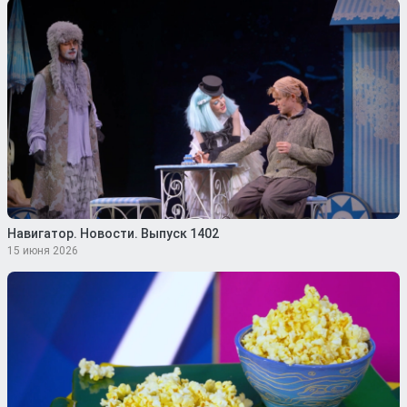
Навигатор. Новости. Выпуск 1402
15 июня 2026