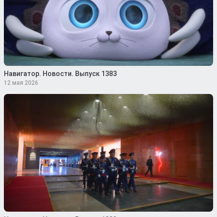
Навигатор. Новости. Выпуск 1383
12 мая 2026