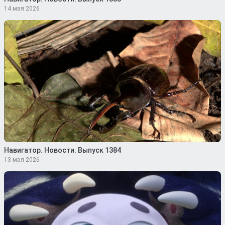
14 мая 2026
Навигатор. Новости. Выпуск 1384
13 мая 2026