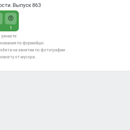
ости. Выпуск 863
🤨
1
 узнаете:
внования по формейшн.
ребята на занятии по фотографии.
планету от мусора.