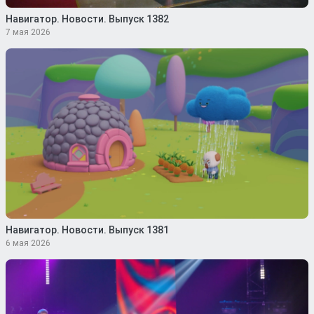
Навигатор. Новости. Выпуск 1382
7 мая 2026
Навигатор. Новости. Выпуск 1381
6 мая 2026