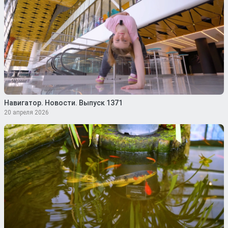
Навигатор. Новости. Выпуск 1371
20 апреля 2026