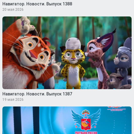
Навигатор. Новости. Выпуск 1388
20 мая 2026
Навигатор. Новости. Выпуск 1387
19 мая 2026