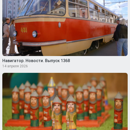
Навигатор. Новости. Выпуск 1368
14 апреля 2026