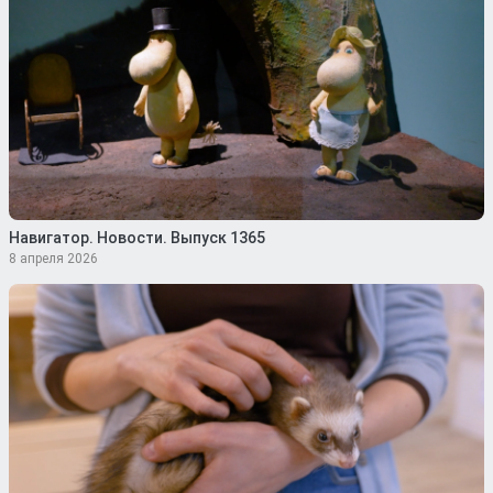
Навигатор. Новости. Выпуск 1365
8 апреля 2026