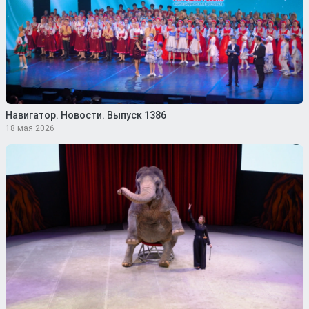
Навигатор. Новости. Выпуск 1386
18 мая 2026