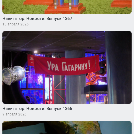
Навигатор. Новости. Выпуск 1367
13 апреля 2026
Навигатор. Новости. Выпуск 1366
9 апреля 2026