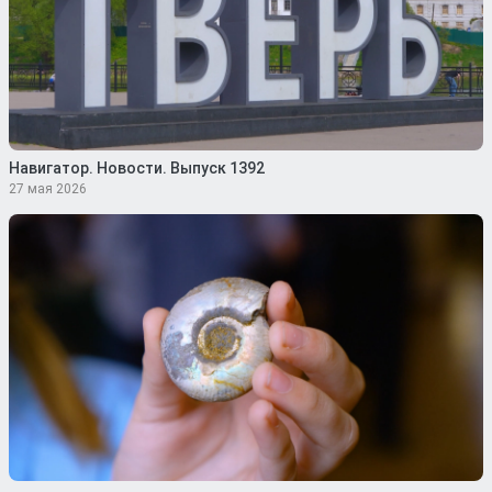
Навигатор. Новости. Выпуск 1392
27 мая 2026