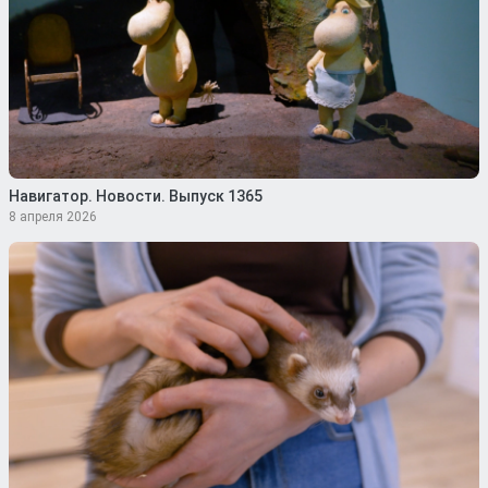
Навигатор. Новости. Выпуск 1365
8 апреля 2026