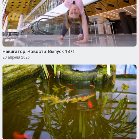
Навигатор. Новости. Выпуск 1371
20 апреля 2026