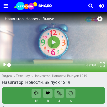
Видео
Телешоу
Навигатор. Новости. Выпуск 1219
Навигатор. Новости. Выпуск 1219
👍
❤️
🚀
🤨
16
8
4
6