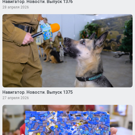
Навигатор. Новости. Выпуск 1376
28 апреля 2026
Навигатор. Новости. Выпуск 1375
27 апреля 2026