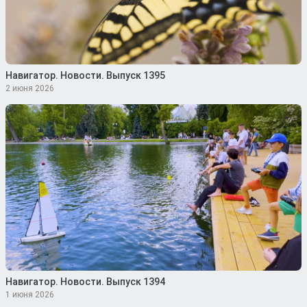
Навигатор. Новости. Выпуск 1395
2 июня 2026
Навигатор. Новости. Выпуск 1394
1 июня 2026