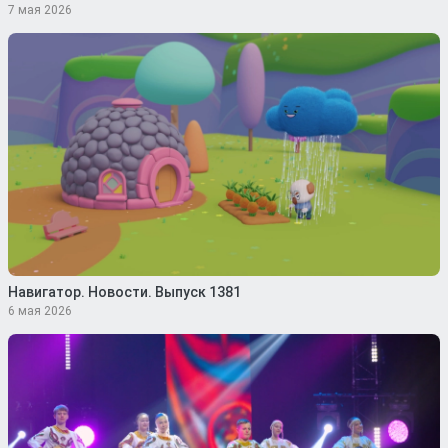
7 мая 2026
Навигатор. Новости. Выпуск 1381
6 мая 2026