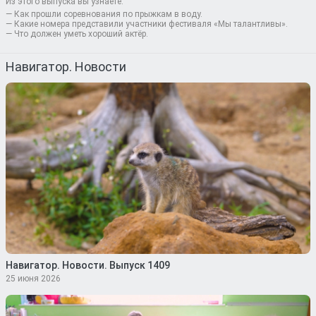
Из этого выпуска вы узнаете:
— Как прошли соревнования по прыжкам в воду.
— Какие номера представили участники фестиваля «Мы талантливы».
— Что должен уметь хороший актёр.
Навигатор. Новости
Навигатор. Новости. Выпуск 1409
25 июня 2026