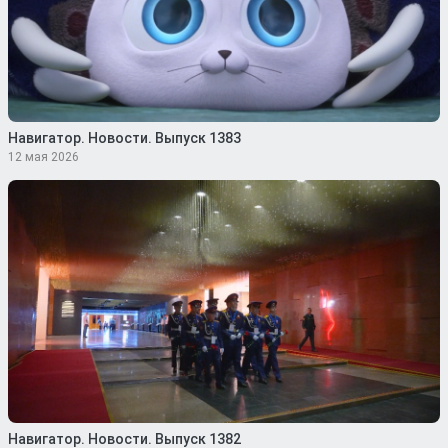
Навигатор. Новости. Выпуск 1383
12 мая 2026
Навигатор. Новости. Выпуск 1382