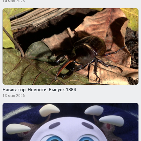
14 мая 2026
Навигатор. Новости. Выпуск 1384
13 мая 2026