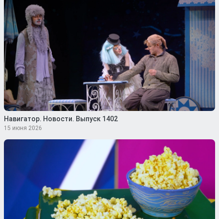
Навигатор. Новости. Выпуск 1402
15 июня 2026