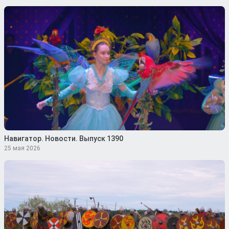
Навигатор. Новости. Выпуск 1390
25 мая 2026