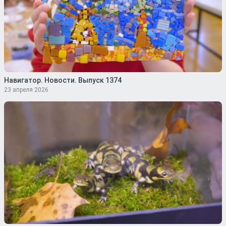
Навигатор. Новости. Выпуск 1374
23 апреля 2026