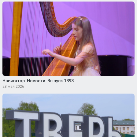
Навигатор. Новости. Выпуск 1393
28 мая 2026